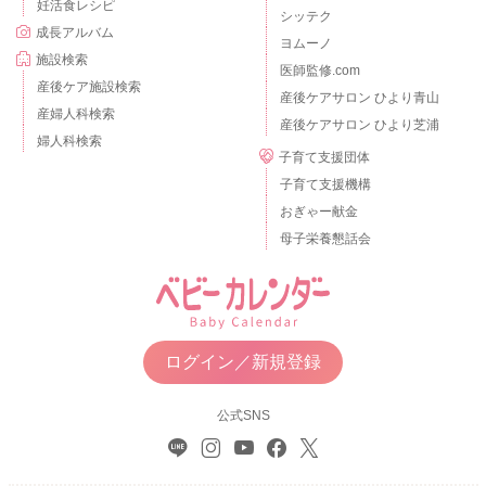
妊活食レシピ
シッテク
成長アルバム
ヨムーノ
施設検索
医師監修.com
産後ケア施設検索
産後ケアサロン ひより青山
産婦人科検索
産後ケアサロン ひより芝浦
婦人科検索
子育て支援団体
子育て支援機構
おぎゃー献金
母子栄養懇話会
ログイン／新規登録
公式SNS