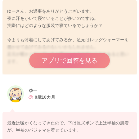
抵抗するものがあることで、逆に安心できるようになることも
ゆーさん、お返事をありがとうございます。
あるようです。
夜に汗をかいて寝ていることが多いのですね。
暴れられたりして大変なのですが、自分自身にも言い聞かせる
実際にはどのような服装で寝ているでしょうか？
ように大丈夫だよと声をかけながら上下に揺れて、深く深呼吸
を繰り返すことも続けていくうちに、だんだんと子どもにも変
今よりも薄着にしてあげてみるか、足元はレッグウォーマーを
化が出てくるようになります。
履かせてあげてみるのもいいかもしれません。
5分近くかかることもありますが、落ち着いて呼吸を繰り返して
足元が暖かくなっていると眠りにつきやすいことがあると思い
いくうちに変わってくるように思います。
アプリで回答を見る
ます。
よかったらお試しになってみてください。
暑さもあって、寝にくいこともありそうでしょうか？
どうぞよろしくお願いします。
ゆー
0歳10カ月
2026/4/21 10:20
2026/4/20 10:13
最近は暖かくなってきたので、下は長ズボンで上は半袖の肌着
が、半袖のパジャマを着せています。