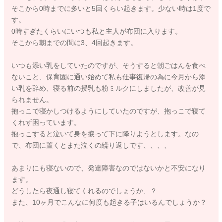
そこから0時までに多いと5回くらい起きます。少ない時は1度で
す。
0時すぎたくらいにいつも私と主人が布団に入ります。
そこから朝までの間に3、4回起きます。
いつも添い乳をしていたのですが、そうすると朝ごはんを食べ
ないこと、保育園に通い始めて私も仕事復帰の為に今月から添
い乳を辞め、寝る前の授乳も粉ミルクにしましたが、改善が見
られません。
抱っこで寝かしつけるようにしていたのですが、抱っこで寝て
くれず困っています。
抱っこすると泣いて身を捩って下に降りようとします。なの
で、布団に置くとまた泣くの繰り返しです、、、、
あまりにも寝ないので、発達障害なのではないかと不安になり
ます。
どうしたら夜通し寝てくれるのでしょうか、？
また、10ヶ月でこんなに何度も起きる子はいるんでしょうか？