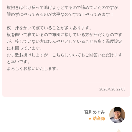
ですが、お食事はよく食べてくれるようになっていますか？
横抱きは仰け反って逃げようとするので諦めていたのですが、
寝るにもエネルギーが必要になると言われることがあります。
諦めずにやってみるのが大事なのですね！やってみます！
日中の摂取エネルギー量を増やすようにされることで、夜間の
ねんねのパターンが変わることもありますよ。
夜、汗をかいて寝ていることが多くあります。
活動量も増えているようでしたら、その分摂取エネルギー量を
横を向いて寝ているので布団に接している方が汗だくなのです
増やせるようにもされてみるといいかもしれません。
が、接していない方はひんやりとしていることも多く温度設定
にも困っています。
お手数お掛けしますが、こちらについてもご回答いただけます
息子さんも眠りたいけれど、うまく寝付けないことでどうした
と幸いです。
ら良いのかわからず暴れてしまうこともあるのかなとも思いま
よろしくお願いいたします。
した。
私も自分の子どもが思うように眠れずに抱っこをしても暴れて
見せて、おろすと泣くということがありました。
2026/4/20 22:05
その時には大きくなってくると大変なのですが、腰亜kらお尻に
かけて丸くなように横抱きをあえてします。そしてどんなに暴
れられても続けるようにして、ゆっくりと上下に揺れながら抱
っこを続けます。
宮川めぐみ
助産師
そうするとだんだんと子どもが落ち着いていって、寝てくれる
ということを何度か経験しています。