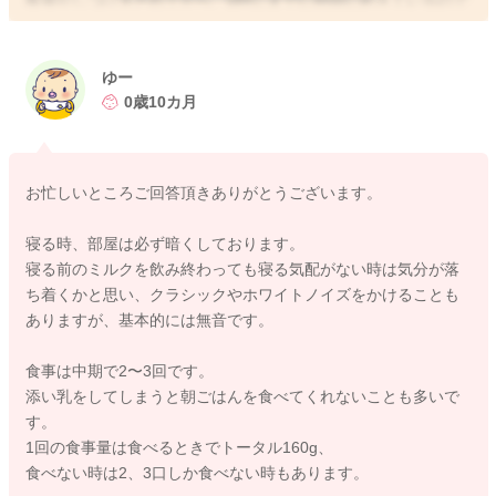
すね。
お付き合いもとても大変だと思います。
ゆー
息子さんが寝る時には、お部屋を暗くして、音もなくしてされ
0歳10カ月
ているのですよね？
眠りが浅くなっているのかなと思いました。
寝る前から環境を整えていただきつつ、マッサージをされてみ
お忙しいところご回答頂きありがとうございます。
るのもいいかもしれません。
服の上からでもいいので、少し圧を加えるようにしながら体を
寝る時、部屋は必ず暗くしております。
撫で下ろしてマッサージをしてあげてみるのもいいかもしれま
寝る前のミルクを飲み終わっても寝る気配がない時は気分が落
せん。
ち着くかと思い、クラシックやホワイトノイズをかけることも
そうするとリラックスが促されるようになりますので、寝つき
ありますが、基本的には無音です。
が良くなったり、眠りの質も良くなることがありますよ。
食事は中期で2〜3回です。
足元が少し冷えていることもありましたら、握ってあげたりし
添い乳をしてしまうと朝ごはんを食べてくれないことも多いで
て、温めるようにしてみることでも寝つきが良くなることもあ
す。
りますよ。
1回の食事量は食べるときでトータル160g、
食べない時は2、3口しか食べない時もあります。
息子さんの活動量も少しずつ増えていることもあるかと思うの