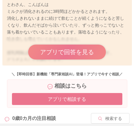
とわさん、こんばんは
ミルクが消化されるのに3時間ほどかかるとされます。
消化しきれないままに続けて飲むことが続くようになると苦し
くなり、飲んだそばから泣いていたり、ずっと抱っこでないと
落ち着かないでいることもあります。落唸るようになったり、
吐き戻しも増えていくかもしれません。
アプリで回答を見る
授乳間隔は3時間開けていただけるのがいいと思います。
どうぞよろしくお願いします。
＼【即時回答】新機能「専門家相談AI」登場！アプリで今すぐ相談／
相談はこちら
2026/4/19 20:36
アプリで相談する
0歳0カ月の
注目相談
検索する