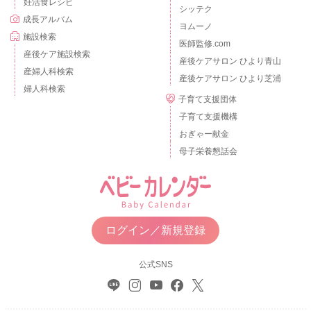
妊活食レシピ
シッテク
成長アルバム
ヨムーノ
施設検索
医師監修.com
産後ケア施設検索
産後ケアサロン ひより青山
産婦人科検索
産後ケアサロン ひより芝浦
婦人科検索
子育て支援団体
子育て支援機構
おぎゃー献金
母子栄養懇話会
ログイン／新規登録
公式SNS