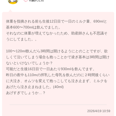
0歳0カ月
す。
寝てしまうことが多いようでしたら、足裏の刺激、体をくすぐ
ることの刺激を今よりも強めていただき、しっかりと起こして
体重を指摘される前も生後12日目で一日のミルク量、690mlと
飲ませてあげるようにしていただくといいと思いますよ。
基本600〜700mlは飲んでました。
そうして飲み終わりに時間がもう少し早まるようにしてみてく
それなのに体重が増えてなかったため、助産師さんも不思議そ
ださい。
うにしてました。。
どうぞよろしくお願いします。
100〜120ml飲んだら3時間は開けるようにとのことですが、欲
しくて泣いてしまう場合も抱っことかで凌ぎ基本は3時間は開け
ないといけないでしょうか？
可能だと生後16日目で一日あたり930mlを飲んでます。
2026/4/19 10:53
昨日の夜中も110mの搾乳した母乳を飲んだのに２時間後くらい
に大泣き、オムツを変えて抱っこしても泣き止まず、ミルクを
あげたら泣き止まねました。(40ml)
あげすぎでしょうか…？
2026/4/19 10:59