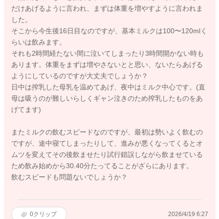
だけあげるように言われ、まずは体重を増やすように言われま
した。
そこから今生後16日目なのですが、基本ミルクは100〜120mlく
らいは飲みます。
それも2時間経たない間に泣いてしまったり3時間開かない時も
あります。体重をまずは増やさないとと思い、ないたらあげる
ようにしているのですが大丈夫でしょうか？
日中は搾乳した母乳を温めてあげ、夜中はミルク中心です。(直
母は吸うのが難しいらしくギャン泣きのため搾乳したものをあ
げてます)
またミルクの飲むスピードなのですが、最初は勢いよく飲むの
ですが、途中寝てしまったりして、進みが悪くなってくるとオ
ムツを変えてその後飲ませたり試行錯誤しながら飲ませている
ため飲み始めから30.40分たってることがざらにあります。
飲むスピードも問題ないでしょうか？
0
クリップ
2026/4/19 6:27