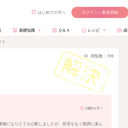
ログイン／新規登録
はじめての方へ
談
基礎知識
Ｑ＆Ａ
レシピ
成
ぎ？
閲覧数：709
0歳8カ月
便秘になりとても心配しましたが、拒否もなく順調に進ん