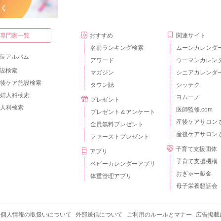
・専門家一覧
おすすめ
関連サイト
名前ランキング検索
ムーンカレンダ
長アルバム
アワード
ウーマンカレン
設検索
マガジン
シニアカレンダ
後ケア施設検索
タウン誌
シッテク
婦人科検索
ヨムーノ
プレゼント
人科検索
医師監修.com
プレゼント＆アンケート
産後ケアサロン 
全員無料プレゼント
産後ケアサロン 
ファーストプレゼント
子育て支援団体
アプリ
子育て支援機構
ベビーカレンダーアプリ
おぎゃー献金
体重管理アプリ
母子栄養懇話会
個人情報の取扱いについて
外部送信について
ご利用のルールとマナー
広告掲載