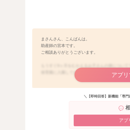
まさんさん、こんばんは。
助産師の宮本です。
ご相談ありがとうございます。
もうすぐ9ヶ月をむかえるお子さんの便について
保育園に入園してから、大人と近い形状だった
アプリ
まず、いまの便の性状で大丈夫ですと断言する
トでお伝えすることについては、[助産師]の資
＼【即時回答】新機能「専門
が、お答えすることができかねます。申し訳あ
ベビーカレンダー事務局からも、以下のような
解いただけますと幸いです。
アプ
【病気の診断や薬についてのご相談／専門家の