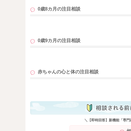
こんにちは、ベビーカレンダー事務局です。
0歳8カ月の
注目相談
いつもベビーカレンダーの専門家相談コーナー
大変恐縮ではございますが、病気の診断や薬に
も
ては、回答をいたしかねます。恐れ入りますが
けますようお願いいたします。
0歳9カ月の
注目相談
みなさまの健康・安全を守るために、ご理解い
これからもベビーカレンダーの専門家相談コー
も
はっきりしたことはわかりかねますが、もしかす
赤ちゃんの心と体の
注目相談
くなっていることや、汁物をよく食べるように
も変化してきていることも考えられるかもしれ
も
ずは便の性状を小児科でみてもらうことが安心
お子さんは元気ということで何よりですが、3回
便に比べて)ので、そのあたりも含めてかかりつ
よかったら参考になさってみてくださいね。
＼【即時回答】新機能「専門
よろしくお願いいたします。