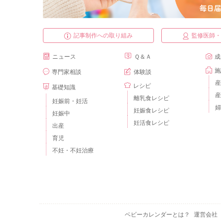
記事制作への取り組み
監修医師
ニュース
Ｑ＆Ａ
成
施
専門家相談
体験談
産
レシピ
基礎知識
産
離乳食レシピ
妊娠前・妊活
婦
妊娠食レシピ
妊娠中
妊活食レシピ
出産
育児
不妊・不妊治療
ベビーカレンダーとは？
運営会社