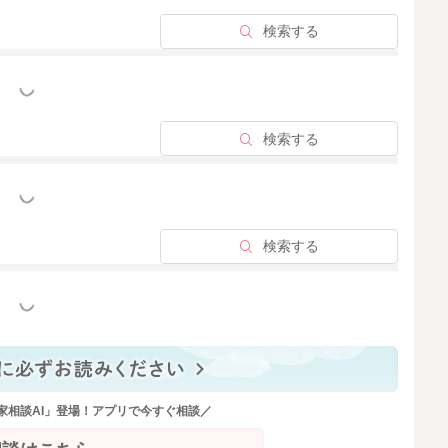
をご利用くださり、ありがとうございます。
検索する
ついてのご相談、各専門家の資格の範疇外のご相談に関し
っと見る
、かかりつけの医師など、専門の方にお問い合わせいただ
検索する
ただけますと幸いです。
ナーをよろしくお願いいたします。
っと見る
ると3回食になったことで胃腸に負荷がかかって便がゆる
検索する
なったことで今までの食事の形態と変わったため便の性状
ませんね。漏れたりすることも改善されたいとのこと、ま
っと見る
かと思います。
食になると便も固まってくることが多い(母乳やミルクの
けの小児科での相談をご検討いただければと思います。
家相談AI」登場！アプリで今すぐ相談／