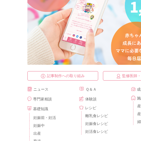
記事制作への取り組み
監修医師
ニュース
Ｑ＆Ａ
成
施
専門家相談
体験談
産
レシピ
基礎知識
産
離乳食レシピ
妊娠前・妊活
婦
妊娠食レシピ
妊娠中
妊活食レシピ
出産