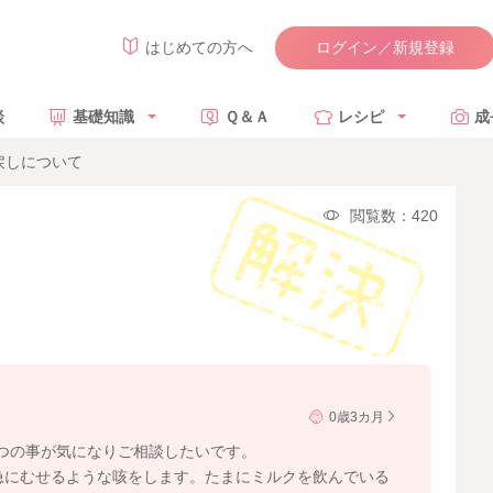
ログイン／新規登録
はじめての方へ
談
基礎知識
Ｑ＆Ａ
レシピ
成
戻しについて
閲覧数：420
0歳3カ月
つの事が気になりご相談したいです。
にむせるような咳をします。たまにミルクを飲んでいる