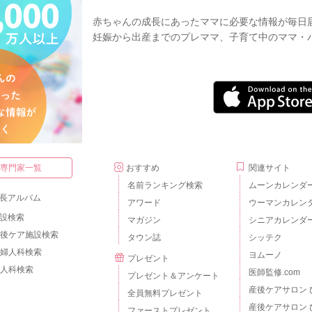
赤ちゃんの成長にあったママに必要な情報が毎日
妊娠から出産までのプレママ、子育て中のママ・
・専門家一覧
おすすめ
関連サイト
名前ランキング検索
ムーンカレンダ
長アルバム
アワード
ウーマンカレン
設検索
マガジン
シニアカレンダ
後ケア施設検索
タウン誌
シッテク
婦人科検索
ヨムーノ
プレゼント
人科検索
医師監修.com
プレゼント＆アンケート
産後ケアサロン 
全員無料プレゼント
産後ケアサロン 
ファーストプレゼント