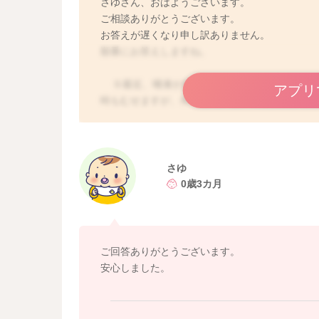
さゆさん、おはようございます。
ご相談ありがとうございます。
お答えが遅くなり申し訳ありません。
順番にお答えしますね。
①最近、唾液が多くなってきたためか、よく急
アプリ
時もむせますが、何もしていない時も咳をする
→お子さんは嚥下機能が未熟なので、喉の奥な
タイミングで喉を刺激して、むせてしまうこと
また、吐き戻しもしやすい時期なので、胃から
せたりすることもあります。お子さんの他のご
さゆ
いていいかと思いますよ。
0歳3カ月
もし気になる場合には、タオルなどで少し頭の
ので、よろしければお試しくださいね。
②ミルクを飲んだ後、1時間からの2時間くら
ご回答ありがとうございます。
すことがあります。
安心しました。
→授乳後にゲップをしていただいているかと思
容易に空気を飲み込みやすいです。ですので、
いるわけではないことも多く、例えば、身体の