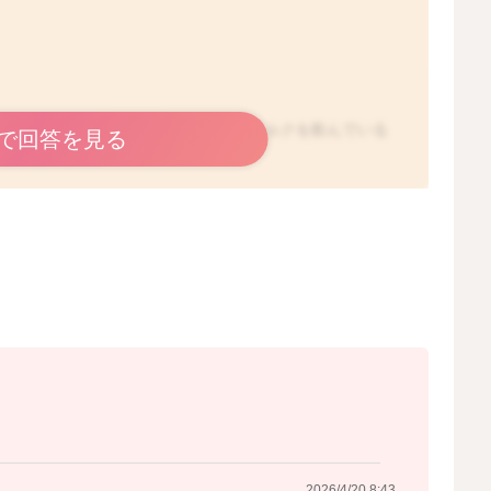
にむせるような咳をします。たまにミルクを飲んでいる
で回答を見る
ことがあります。
どに残ったおっぱいやミルクが、授乳とは関係ない何かの
もありますよ。
上がってきたおっぱいやミルクが戻ってきたりすると、む
様子が特にお変わりないのであれば、ご様子を見ていただ
方を高くしていただくと気にならなくなるかともあります
い経ってから、白いつぶつぶ混じりの透明な液体を吐き戻
うのですが、お子さんの場合には、泣いたりすることでも
ゲップをしたはずなのに、胃の中の空気が全て排出されて
向きを変えたり、胃の中の空気が何らかのタイミングで動
2026/4/20 8:43