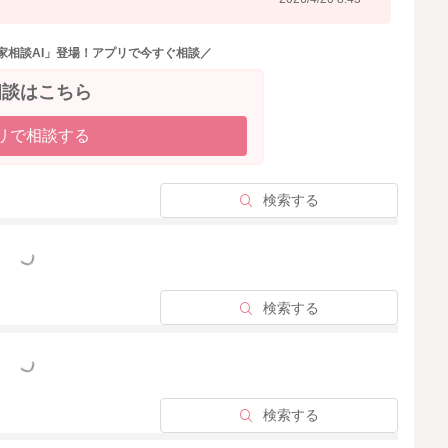
ことはよくありますよ。
吐き戻しをしやすいことも相まって、例えばうつ伏せにな
家相談AI」登場！アプリで今すぐ相談／
するだけでも、吐き戻しをしたり、時間が経過してから吐
相談はこちら
ヨーグルトのようなドロっとした性状になることもありま
なものを吐き戻すこともありますよ。
リで相談する
すので、ご様子を見ていただいて問題ないと思いますよ。
検索する
2026/4/20 6:08
っと見る
検索する
っと見る
検索する