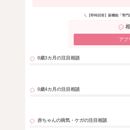
くことで、空気と一緒に吐き戻しをするという
また、胃の構造としても、お子さんの場合には
＼【即時回答】新機能「専門
ったり、排便などで一時的に腹圧がかかったり
き戻しをする可能性もあります。
時間が経ってから吐くと、胃液と混ざるので、
すし、透明な胃液や唾液の中に、白い塊のよう
アプ
ですが、それはミルクが胃液と混ざったもので
0歳3カ月の
注目相談
も
0歳4カ月の
注目相談
も
赤ちゃんの病気・ケガの
注目相談