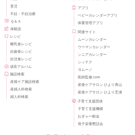
育児
アプリ
不妊・不妊治療
ベビーカレンダーアプリ
Ｑ＆Ａ
体重管理アプリ
体験談
関連サイト
レシピ
ムーンカレンダー
離乳食レシピ
ウーマンカレンダー
妊娠食レシピ
シニアカレンダー
妊活食レシピ
シッテク
成長アルバム
ヨムーノ
施設検索
医師監修.com
産後ケア施設検索
産後ケアサロン ひより青山
産婦人科検索
産後ケアサロン ひより芝浦
婦人科検索
子育て支援団体
子育て支援機構
おぎゃー献金
母子栄養懇話会