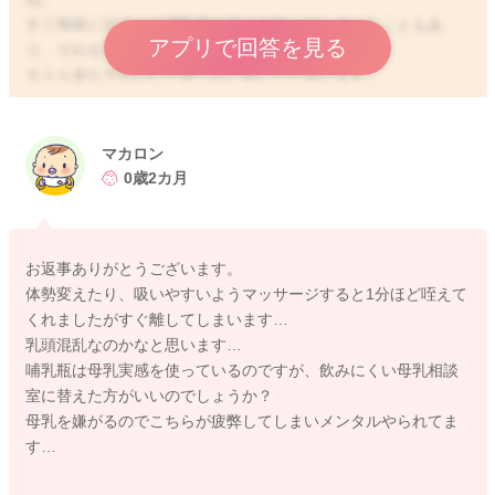
すぐ簡単に出てくる哺乳瓶の楽さを知ってしまったこともあ
アプリで回答を見る
り、それを求めるようになっているのだと思います。
大人も楽な方がいいと思うのと同じだと思います。
お子さんが吸ってくれるようになっていたこともあり、以前よ
りも吸いやすくなっていたかと思うのですが、飲んでもらう前
マカロン
には、乳輪にシワができる程度にほぐしてから吸ってもらうよ
0歳2カ月
うにされるといいと思いますよ。
そうしていただいてから飲んでもらうようにしてみてくださ
い。
お返事ありがとうございます。
また実際の授乳の様子がわからないのですが、授乳の姿勢を再
体勢変えたり、吸いやすいようマッサージすると1分ほど咥えて
度見直してみるといいと思います。
くれましたがすぐ離してしまいます…
横抱きでも縦抱きでもどの姿勢でも基本的には、お子さんとお
乳頭混乱なのかなと思います…
腹同士をくっつけていただき、お子さんの耳と肩と腰のライン
哺乳瓶は母乳実感を使っているのですが、飲みにくい母乳相談
にねじれがないように気をつけていただけるといいですよ。
室に替えた方がいいのでしょうか？
そしておっぱいの高さとお子さんのお口の高さが合うように調
母乳を嫌がるのでこちらが疲弊してしまいメンタルやられてま
整をしてみてくださいね。
す…
そのためにお母さんが前屈みにならないように、クッションや
巻いたバスタオルを手の下に入れ込んでいただき、高さを調整