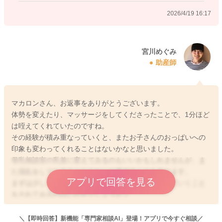
されてみるといいですよ。ここでマカロンさんが無理な体勢を
2026/4/19 16:17
とっていることがあると、どうしても授乳が思うように続かな
いことも出てくることがあります。
またお子さんのほっぺとおっぱいがくっつくぐらいに密着をし
ていただけると、その分深く吸い付けるようにもなります。
宮川めぐみ
助産師
少しでも咥えてくれたら、よくよく褒めてあげるのもいいです
よ。
マカロンさん、お返事をありがとうございます。
いかがでしょうか？
体勢を変えたり、マッサージをしてくださったことで、1分ほど
よかったら参考になさってみてください。
は咥えてくれていたのですね。
どうぞよろしくお願いします。
その経験が積み重なっていくと、またお子さんのおっぱいへの
印象も変わってくれることはないかなと思いました。
母乳相談室の乳首に変えてみるのもいいかもしれませんが、ま
た混乱をしてしまうこともないか過ぎることもあります。
2026/4/19 10:02
アプリで回答を見る
まずは少しでも吸ってくれていたら、よくよく褒めていくこと
をされてみるのはいかがでしょうか？
＼【即時回答】新機能「専門家相談AI」登場！アプリで今すぐ相談／