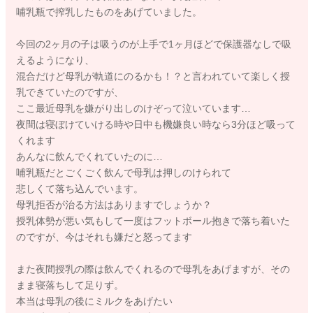
哺乳瓶で搾乳したものをあげていました。
今回の2ヶ月の子は吸うのが上手で1ヶ月ほどで保護器なしで吸
えるようになり、
混合だけど母乳が軌道にのるかも！？と言われていて楽しく授
乳できていたのですが、
ここ最近母乳を嫌がり出しのけぞって泣いています…
夜間は寝ぼけていける時や日中も機嫌良い時なら3分ほど吸って
くれます
あんなに飲んでくれていたのに…
哺乳瓶だとごくごく飲んで母乳は押しのけられて
悲しくて落ち込んでいます。
母乳拒否が治る方法はありますでしょうか？
授乳体勢が悪い気もして一度はフットボール抱きで落ち着いた
のですが、今はそれも嫌だと怒ってます
また夜間授乳の際は飲んでくれるので母乳をあげますが、その
まま寝落ちして足りず。
本当は母乳の後にミルクをあげたい