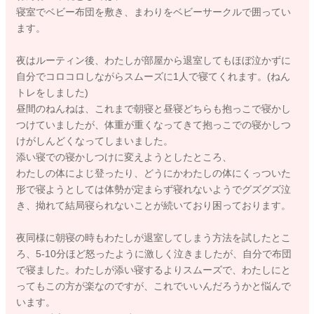
寝室でベビー布団を敷き、まわりをベビーサークルで囲ってい
ます。
夜はルーティン後、わたしが部屋から退室してもほぼ泣かずに
自分でコロコロしながらスムーズに1人で寝てくれます。(ねん
トレをしました)
昼間のねんねは、これまで朝寝と昼寝どちらも抱っこで寝かし
つけていましたが、体重が重くなってきて抱っこでの寝かしつ
けがしんどくなってしまいました。
添い寝での寝かしつけに変えようとしたところ、
わたしの体によじ登ったり、どうにかわたしの体にくっついた
形で寝ようとしては体勢が定まらず寝れないようでグズグズ泣
き、拗れて結局寝られないことが続いており困っております。
夜同様に朝寝の時もわたしが退室してしまう方法を試したとこ
ろ、5-10分ほど怒ったように激しく泣きましたが、自分で布団
で寝ました。わたしが添い寝するよりスムーズで、わたしにと
ってもこの方が楽なのですが、これでいいんだろうかと悩んで
います。