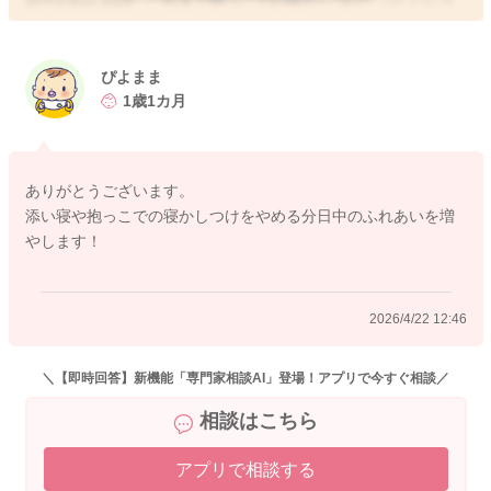
ことなのですが、添い寝もなかなか難しくなっているというこ
とで、夜のように寝かしつけを進めていこうか悩まれているの
ですね。
ぴよまま
1歳1カ月
息子さんはこれまでの日中のねんねの流れを経験してきている
こともあり、とても戸惑っていたと思います。
その分泣いていたかもしれません。
ありがとうございます。
添い寝や抱っこでの寝かしつけをやめる分日中のふれあいを増
実際に寝かしつけをされるのはぴよままさんになりますので、
やします！
進めやすい方が良いかもしれません。
息子さんの気持ちを思うと日中の抱っこで安心感を感じながら
のねんねがなくなってしまう分、どこかで一緒に体を動かして
2026/4/22 12:46
遊んだり、触れ合う機会を増やすようにしていただく方がいい
ようには思います。
＼【即時回答】新機能「専門家相談AI」登場！アプリで今すぐ相談／
成長に伴い、だんだん抱っこの機会も減っていきますので、そ
相談はこちら
の分触れ合う機会は必然的に減ります。
しかしまだまだたくさんくっついたり、触れ合いたい気持ちが
アプリで相談する
多い時でもありますので、その気持ちを満たしてあげるために