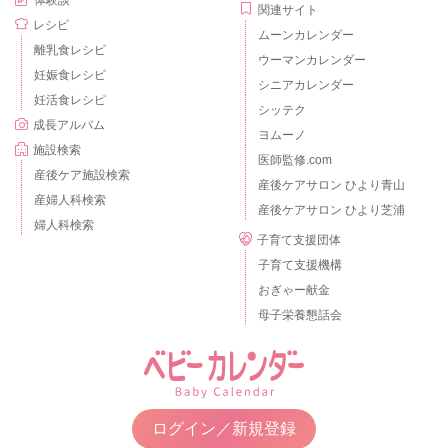
体験談
関連サイト
レシピ
ムーンカレンダー
離乳食レシピ
ウーマンカレンダー
妊娠食レシピ
シニアカレンダー
妊活食レシピ
シッテク
成長アルバム
ヨムーノ
施設検索
医師監修.com
産後ケア施設検索
産後ケアサロン ひより青山
産婦人科検索
産後ケアサロン ひより芝浦
婦人科検索
子育て支援団体
子育て支援機構
おぎゃー献金
母子栄養懇話会
ログイン／新規登録