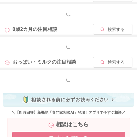
んですと、授乳間隔がしっかり3時間以上も空くことは珍しくあ
りませんよ。ですが、中には、まだお腹が空いたというアピー
もっと見る
ルをなかなかしないお子さんもいらっしゃるので、空いても4〜
5時間目安で授乳なさってくださいね。
0歳2カ月の
注目相談
検索する
③回数が減ると1日の総量が減ってしまうと思うのですが、1回
もっと見る
のミルクの量を増やす時、100→140と一気に増やしても大丈夫
なのでしょうか。
おっぱい・ミルクの
注目相談
検索する
→そうですね。お子さんによっては、しっかり飲めるお子さん
で、一度に増やしていただいても問題ないケースもあります
が、やはり増やしていただくのは段階的に10ml程度から増やし
もっと見る
ていただく方が良いかもしれませんね。
2026/4/19 15:12
＼【即時回答】新機能「専門家相談AI」登場！アプリで今すぐ相談／
相談はこちら