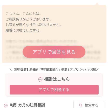
こちさん、こんにちは。
ご相談ありがとうございます。
お答えが遅くなり申し訳ありません。
順番にお答えしますね、
①寝ていても3h毎に基本は与えていたのですが、
これからはどのくらいの頻度であげたら良いでしょうか？
アプリで回答を見る
→一般的に生後2〜3ヶ月になれば、お子さんの満腹中枢が発達
してくると言われています。そうしますと、次第にお子さんの
欲求に合わせて飲ませていただいて良い時期になってくると思
いますよ。ですので、それまでは、今のように3時間で促して飲
＼【即時回答】新機能「専門家相談AI」登場！アプリで今すぐ相談／
ませてあげるのが良いかもしれませんね。
相談はこちら
②夜間など最大であけていい間隔を教えてください。
アプリで相談する
→低月齢のお子さんは、あまり一度にたくさん飲めないことも
多いのですが、授乳時間が空いてしまっても、その分の哺乳量
がしっかり確保できていて、体重がしっかりと増えているよう
0歳1カ月の
注目相談
検索する
であれば、ご心配ありませんよ。一回にしっかり飲めるお子さ