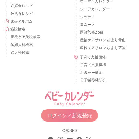
ウーマンカレンダー
妊娠食レシピ
シニアカレンダー
妊活食レシピ
シッテク
成長アルバム
ヨムーノ
施設検索
医師監修.com
産後ケア施設検索
産後ケアサロン ひより青山
産婦人科検索
産後ケアサロン ひより芝浦
婦人科検索
子育て支援団体
子育て支援機構
おぎゃー献金
母子栄養懇話会
ログイン／新規登録
公式SNS