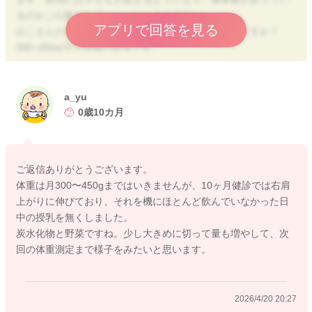
るのかご心配されていらっしゃるのですね。
アプリで回答を見る
おこさんのここ１か月の体重増加はどのくらいありますか？
300~450g/月が増加の目安です。
体重増加が順調→現在の食事量＋授乳量がお子さんにあってい
ると考えることができます。
もし、体重が横ばいまたは、減少傾向にある場合は、空腹で夜
a_yu
間に起きているというのも考えられます。
0歳10カ月
その場合は、炭水化物と野菜に関して、目安量の２割増し程度
まで
徐々に増やしてあげることが可能です。
ご返信ありがとうございます。
タンパク質は摂取過剰で、消化に負担がかかることもあります
体重は月300〜450gまではいきませんが、10ヶ月健診では右肩
ので、目安量程度を意識していただくと安心です。２倍以上が
上がりに伸びており、それを機にほとんど飲んでいなかった日
毎回続くのは心配ですが、たまにたんぱく質が多くなってしま
中の授乳を無くしました。
う程度であれば、心配いりませんよ。
炭水化物と野菜ですね。少し大きめに切って量も増やして、次
また、水分量を減らしていくことで、同じ量でも摂取カロリー
回の体重測定まで様子をみたいと思います。
は増えます。お子さんの食べる力を確認しながらにはなります
が、水分量を減らしたり、大きさを大きくしていくことでも満
足感があがります。
2026/4/20 20:27
よろしくお願いします。