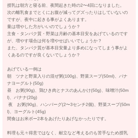
授乳は朝方と寝る前、夜間起きた時の2〜4回になりました。
次の離乳食までとくにお腹が減ってグズったりはしていないの
ですが、夜中に起きる事がよくあります。
量は増やした方がいいのでしょうか？
主食・タンパク質・野菜は月齢の基本目安をあげているのです
が、増やす場合は何を増やせばいいでしょうか？
また、タンパク質が基本目安量より多めになってしまう事がよ
くあるのですが良くないでしょうか？
あげている一例は
朝 ツナと野菜入りの混ぜ粥(100g)、野菜スープ(50ml)、バナ
ナヨーグルト(50g)
昼 お粥(90g)、鶏ひき肉とナスのあんかけ(50g)、味噌汁(50m
l)、バナナ(20g)
夜 お粥(90g)、ハンバーグ(2〜3センチ2個)、野菜スープ(50m
l)、ヨーグルト(45g)
間食はお米ボー2本をあげたりあげなかったりです。
料理も元々得意ではなく、献立など考えるのも苦手なため授乳