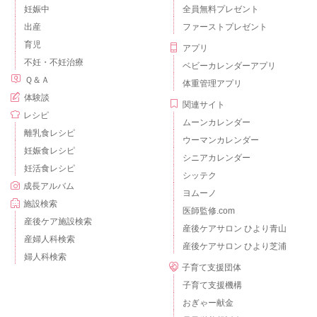
妊娠中
全員無料プレゼント
出産
ファーストプレゼント
育児
アプリ
不妊・不妊治療
ベビーカレンダーアプリ
Ｑ＆Ａ
体重管理アプリ
体験談
関連サイト
レシピ
ムーンカレンダー
離乳食レシピ
ウーマンカレンダー
妊娠食レシピ
シニアカレンダー
妊活食レシピ
シッテク
成長アルバム
ヨムーノ
施設検索
医師監修.com
産後ケア施設検索
産後ケアサロン ひより青山
産婦人科検索
産後ケアサロン ひより芝浦
婦人科検索
子育て支援団体
子育て支援機構
おぎゃー献金