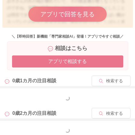
お子さんの爪の端が腫れていて、その後皮膚が硬くなっている
のですね。実際に拝見していませんので、はっきりとしたこと
アプリで回答を見る
は明言できませんが、もしかすると、爪の端から少しばい菌が
入っていたのかもしれませんね。炎症が治っても、しばらく皮
膚がダメージを受けて、硬くなることもあります。
特にお子さんが痛がったり、触るのを嫌がったりすることがな
＼【即時回答】新機能「専門家相談AI」登場！アプリで今すぐ相談／
ければ、ご様子を見ていただいて良いと思いますが、もし赤く
相談はこちら
腫れてきたり、お子さんが痛がったりすることがあれば、小児
科か皮膚科でご相談なさってくださいね。
アプリで相談する
0歳1カ月の
注目相談
検索する
2026/4/18 15:16
もっと見る
0歳2カ月の
注目相談
検索する
もっと見る