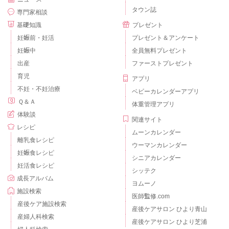
タウン誌
専門家相談
基礎知識
プレゼント
妊娠前・妊活
プレゼント＆アンケート
妊娠中
全員無料プレゼント
出産
ファーストプレゼント
育児
アプリ
不妊・不妊治療
ベビーカレンダーアプリ
Ｑ＆Ａ
体重管理アプリ
体験談
関連サイト
レシピ
ムーンカレンダー
離乳食レシピ
ウーマンカレンダー
妊娠食レシピ
シニアカレンダー
妊活食レシピ
シッテク
成長アルバム
ヨムーノ
施設検索
医師監修.com
産後ケア施設検索
産後ケアサロン ひより青山
産婦人科検索
産後ケアサロン ひより芝浦