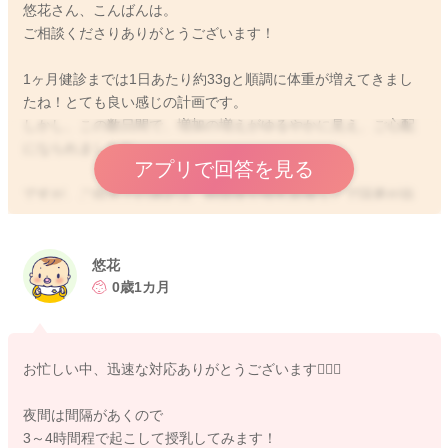
悠花さん、こんばんは。
ご相談くださりありがとうございます！
1ヶ月健診までは1日あたり約33gと順調に体重が増えてきまし
たね！とても良い感じの計画です。
しかし、この数日間で、増加の増えがゆるやかに見え、ご心配
になられましたね。
アプリで回答を見る
ですが、ご自宅での測定は、時間帯や授乳前後などで誤差が出
ることもあります。ですので、数日間の数値だけで判断するの
は難しいところです。
悠花
現在、授乳回数は1日12〜14回としっかり確保されています！
0歳1カ月
とても立派な状況です😊
とは言え、体重増加がやや気になるタイミングでもありますの
お忙しい中、迅速な対応ありがとうございます🙇🏻‍♀️
で、夜間に5時間ほど間隔があく場合には、無理のない範囲で
3〜4時間程度で一度授乳を挟んでいただくという方法もありで
夜間は間隔があくので
す！
3～4時間程で起こして授乳してみます！