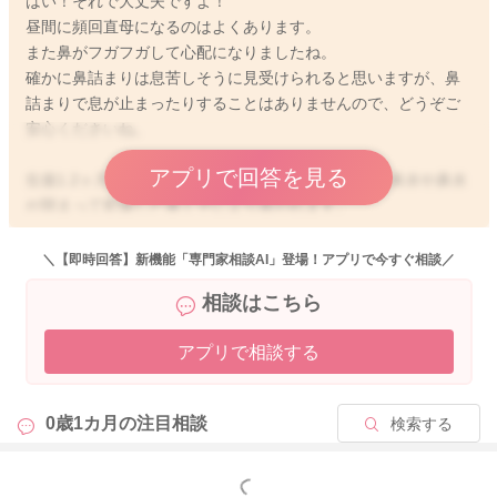
はい！それで大丈夫ですよ！
昼間に頻回直母になるのはよくあります。
また鼻がフガフガして心配になりましたね。
確かに鼻詰まりは息苦しそうに見受けられると思いますが、鼻
詰まりで息が止まったりすることはありませんので、どうぞご
安心くださいね。
アプリで回答を見る
生後1.2ヶ月はまだ鼻腔が非常に狭く、ちょっとした鼻水や鼻水
が固まって乾燥した鼻くそにより塞がれます。
なかなか効果的に吸ったりは難しいですので、室内の加湿をし
っかりして、またお風呂上がりなどにしっかり拭いたり、クシ
＼【即時回答】新機能「専門家相談AI」登場！アプリで今すぐ相談／
ャミのタイミングで吸ったりするとよいでしょう。
相談はこちら
また寝かしつけるタイミングでは少し頭部を高くすると寝つき
やすかったりします。
アプリで相談する
鼻水や鼻詰まりにより、哺乳や睡眠に影響してくる時には、受
診なさった方が安心です。ご検討くださいね！
0歳1カ月の
注目相談
検索する
もっと見る