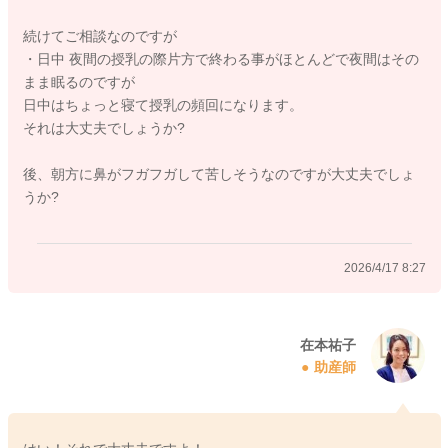
また、合わせて、おしっこの回数が授乳のたびに出ているか 、
続けてご相談なのですが
うんちの様子 、機嫌や哺乳の様子など全体像をご自宅で見てい
・日中 夜間の授乳の際片方で終わる事がほとんどで夜間はその
ただき、特に問題がなければ、心配な状態ではないと思いま
まま眠るのですが
す。
日中はちょっと寝て授乳の頻回になります。
それは大丈夫でしょうか?
ご不安なことがあれば、いつでもご相談くださいね😊
引き続きどうぞよろしくお願いします！
後、朝方に鼻がフガフガして苦しそうなのですが大丈夫でしょ
うか?
2026/4/17 0:21
2026/4/17 8:27
在本祐子
助産師