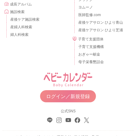
成長アルバム
ヨムーノ
施設検索
医師監修.com
産後ケア施設検索
産後ケアサロン ひより青山
産婦人科検索
産後ケアサロン ひより芝浦
婦人科検索
子育て支援団体
子育て支援機構
おぎゃー献金
母子栄養懇話会
ログイン／新規登録
公式SNS