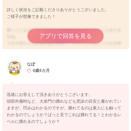
詳しく状況をご記載くださりありがとうございました。
ご様子が想像できました！
抱っこしながらまるでタミータイムになってしまうことありま
アプリで回答を見る
すね。
ですが赤ちゃん自身の体の反動で、ママさんの体にぶつかる程
度の衝撃でしたら、ほとんど心配ないと考えて問題ないと思い
ます。
時に顎のような硬い骨に当たることもあるとは思いますが、や
なぽ
はり外傷のリスクはさほど感じられませんよ😊
0歳4カ月
引き続き赤ちゃんのご様子を見ながらいきましょうね！
よろしくお願いします。
迅速にお答えして頂きありがとうございます。
頭部外傷時など、大泉門の腫れなども受診の目安と書かれてい
ますが、凹みはわかるのですが、腫れてるのは素人にも触って
わかるのでしょうか？ぱっと見でこれは腫れてる！とわかるレ
ベルに腫れるのでしょうか？
2026/4/17 0:11