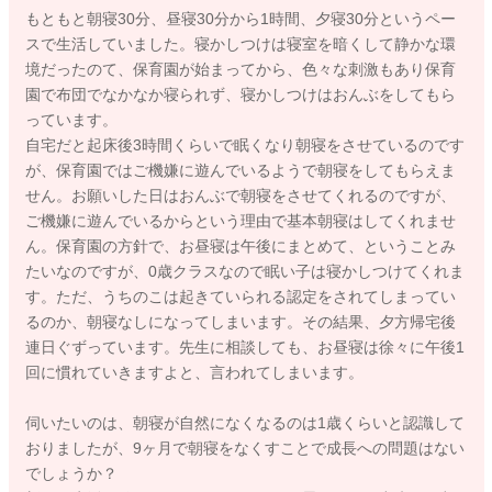
もともと朝寝30分、昼寝30分から1時間、夕寝30分というペー
スで生活していました。寝かしつけは寝室を暗くして静かな環
境だったのて、保育園が始まってから、色々な刺激もあり保育
園で布団でなかなか寝られず、寝かしつけはおんぶをしてもら
っています。
自宅だと起床後3時間くらいで眠くなり朝寝をさせているのです
が、保育園ではご機嫌に遊んでいるようで朝寝をしてもらえま
せん。お願いした日はおんぶで朝寝をさせてくれるのですが、
ご機嫌に遊んでいるからという理由で基本朝寝はしてくれませ
ん。保育園の方針で、お昼寝は午後にまとめて、ということみ
たいなのですが、0歳クラスなので眠い子は寝かしつけてくれま
す。ただ、うちのこは起きていられる認定をされてしまってい
るのか、朝寝なしになってしまいます。その結果、夕方帰宅後
連日ぐずっています。先生に相談しても、お昼寝は徐々に午後1
回に慣れていきますよと、言われてしまいます。
伺いたいのは、朝寝が自然になくなるのは1歳くらいと認識して
おりましたが、9ヶ月で朝寝をなくすことで成長への問題はない
でしょうか？