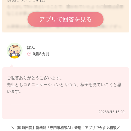
もう少しで9ヶ月ということで、書かれていたように朝寝は必要
なことが多いと思います。
アプリで回答を見る
お昼寝はお昼寝の時間中、寝てくれていても夕方以降にぐずっ
てしまうのですよね？
再度先生にもその旨をお伝えになってみてもいいと思います
よ。
ぽん
成長に伴い、先生が仰るようにお昼寝だけでよくなってくるか
0歳8カ月
もしれませんが、まだ今はそれが難しいこともあるかもしれま
せん。
ご返答ありがとうございます。
またお子さんも保育園に行き出して、まだ興奮気味なこともあ
先生ともコミニュケーションとりつつ、様子を見ていこうと思
るかもしれません。それも相まって遊んでしまっていることも
います。
あるかもしれません。
もう少し、園の雰囲気に慣れてくるようになると朝寝もするよ
うになることもるかもしれません。
2026/4/16 15:20
様子を見ていただきつつ、再度ご相談をされてみてはいかがで
しょうか？
＼【即時回答】新機能「専門家相談AI」登場！アプリで今すぐ相談／