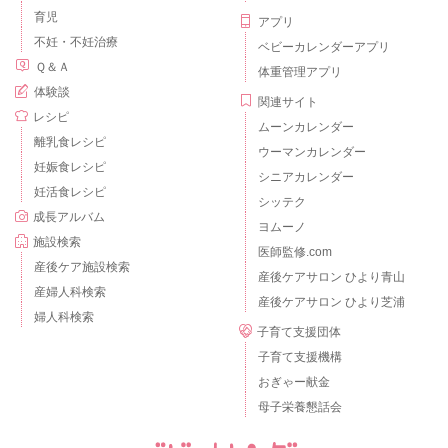
育児
アプリ
不妊・不妊治療
ベビーカレンダーアプリ
Ｑ＆Ａ
体重管理アプリ
体験談
関連サイト
レシピ
ムーンカレンダー
離乳食レシピ
ウーマンカレンダー
妊娠食レシピ
シニアカレンダー
妊活食レシピ
シッテク
成長アルバム
ヨムーノ
施設検索
医師監修.com
産後ケア施設検索
産後ケアサロン ひより青山
産婦人科検索
産後ケアサロン ひより芝浦
婦人科検索
子育て支援団体
子育て支援機構
おぎゃー献金
母子栄養懇話会