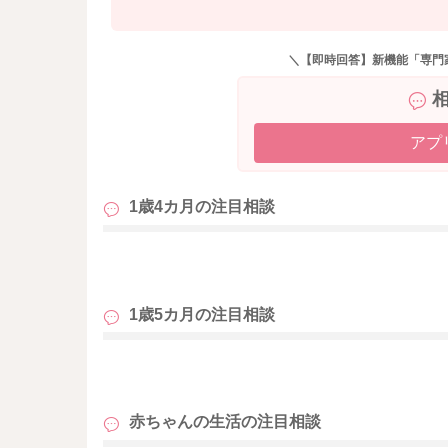
＼【即時回答】新機能「専門
アプ
1歳4カ月の
注目相談
も
1歳5カ月の
注目相談
も
赤ちゃんの生活の
注目相談