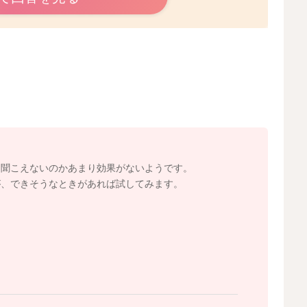
ことをお伝えしていきますね。
あれば、帰宅中〜18時頃までに15〜30分だけ寝かせる
を増やしすぎないのが、やはり理想的です。テレビや明る
まいます。 暗めの環境、関わりは最小限が標準の対策で
かけるとよいです。この音が流れたら眠るの繰り返しによ
るように一度リセットする対応もやむを得ない場面はあり
と聞こえないのかあまり効果がないようです。
大丈夫ですよ！
が、できそうなときがあれば試してみます。
2026/4/16 11:51