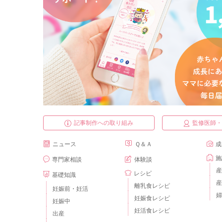
記事制作への取り組み
監修医師
ニュース
Ｑ＆Ａ
成
施
専門家相談
体験談
産
レシピ
基礎知識
産
離乳食レシピ
妊娠前・妊活
婦
妊娠食レシピ
妊娠中
妊活食レシピ
出産