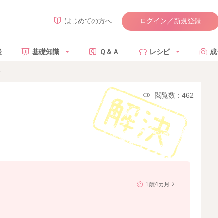
ログイン／新規登録
はじめての方へ
談
基礎知識
Ｑ＆Ａ
レシピ
成
き
閲覧数：462
1歳4カ月