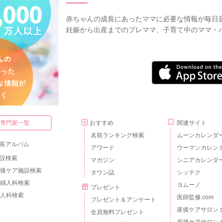
赤ちゃんの成長にあったママに必要な情報が毎日
妊娠から出産までのプレママ、子育て中のママ・
・専門家一覧
おすすめ
関連サイト
名前ランキング検索
ムーンカレンダ
長アルバム
アワード
ウーマンカレン
設検索
マガジン
シニアカレンダ
後ケア施設検索
タウン誌
シッテク
婦人科検索
ヨムーノ
プレゼント
人科検索
医師監修.com
プレゼント＆アンケート
産後ケアサロン 
全員無料プレゼント