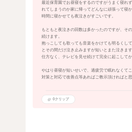
最近保育園でお昼寝をするのですがうまく寝れ
れてしまうのか家に帰ってどんなに頑張って寝
時間に寝かせても夜泣きがすごいです。
もともと夜泣きの回数は多かったのですが、その
続けます。
抱っこしても歌っても音楽をかけても明るくし
とその間だけ泣き止みますが短いとまた泣きま
仕方なく、テレビを見せ続けて完全に起こして
やはり昼寝が短いせいで、過疲労で眠れなくて
対策と対応で改善点等あればご教示頂ければと
0
クリップ