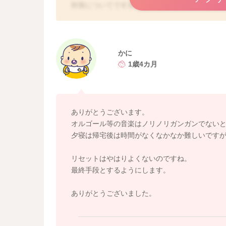
対策についてですが、いくつか現実的にできる
夕方に短睡眠を入れるのはどうでしょうか。可能で
と少し違いがあるかもです！
また、ご質問にありますが、夜中の対応は刺激
かに
い環境は一時的に泣き止んでも、覚醒を強めてし
1歳4カ月
す。
お勧めは、オルゴール音などいつも同じ音楽を
り、お子さんの条件反射が高まります😊
ありがとうございます。
ただし、どうしても難しい場合は、今されてい
オルゴール等の音楽はノリノリガンガンでない
ます。ですから、絶対にダメと考えすぎなくて
夕寝は帰宅後は時間がなくなかなか難しいです
リセットはやはりよくないのですね。
最終手段とするようにします。
ありがとうございました。