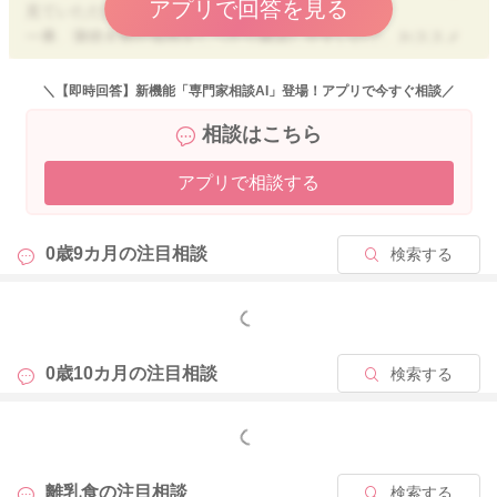
アプリで回答を見る
見ていただけるとよいですよ。
一番、薄焼き卵が加熱をしっかり確認しやすいので、おススメ
です。
量を増やして問題なく食べられることが確認できたら、普段食
＼【即時回答】新機能「専門家相談AI」登場！アプリで今すぐ相談／
べ慣れていない茶わん蒸しなどに挑戦していけると安心です
相談はこちら
ね。
よろしくお願いします。
アプリで相談する
0歳9カ月の
注目相談
検索する
2026/4/16 12:15
もっと見る
0歳10カ月の
注目相談
検索する
もっと見る
離乳食の
注目相談
検索する