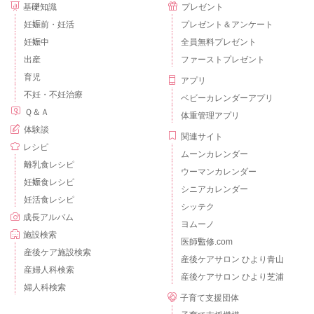
基礎知識
プレゼント
妊娠前・妊活
プレゼント＆アンケート
妊娠中
全員無料プレゼント
出産
ファーストプレゼント
育児
アプリ
不妊・不妊治療
ベビーカレンダーアプリ
Ｑ＆Ａ
体重管理アプリ
体験談
関連サイト
レシピ
ムーンカレンダー
離乳食レシピ
ウーマンカレンダー
妊娠食レシピ
シニアカレンダー
妊活食レシピ
シッテク
成長アルバム
ヨムーノ
施設検索
医師監修.com
産後ケア施設検索
産後ケアサロン ひより青山
産婦人科検索
産後ケアサロン ひより芝浦
婦人科検索
子育て支援団体