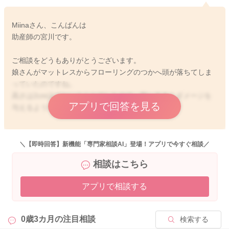
Miinaさん、こんばんは
助産師の宮川です。
ご相談をどうもありがとうございます。
娘さんがマットレスからフローリングのつかへ頭が落ちてしま
っていたのですね。
高さは2cmほどということでしたので、脳へ大きくダメージを
アプリで回答を見る
与えるような強い衝撃にはならないかと思います。
娘さんも驚いたり、書かれていたように1人になったから、眠気
があって泣いていたかもしれません。
＼【即時回答】新機能「専門家相談AI」登場！アプリで今すぐ相談／
相談はこちら
その後普段通りに機嫌よく過ごしていて、哺乳状況にも変化は
なく、繰り返し吐き戻しをしてぐったりするようなこともない
アプリで相談する
ようでしたら、そのまま様子を見ていただいていいと思います
よ。
0歳3カ月の
注目相談
検索する
どうぞよろしくお願いします。