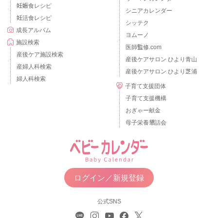
妊娠食レシピ
シニアカレンダー
妊活食レシピ
シッテク
成長アルバム
ヨムーノ
施設検索
医師監修.com
産後ケア施設検索
産後ケアサロン ひより青山
産婦人科検索
産後ケアサロン ひより芝浦
婦人科検索
子育て支援団体
子育て支援機構
おぎゃー献金
母子栄養懇話会
ログイン／新規登録
公式SNS