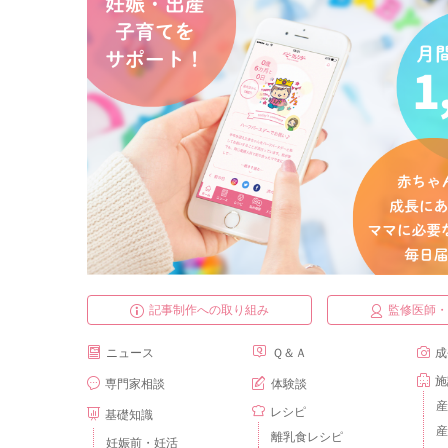
記事制作への取り組み
監修医師
ニュース
Ｑ＆Ａ
成
施
専門家相談
体験談
産
レシピ
基礎知識
産
離乳食レシピ
妊娠前・妊活