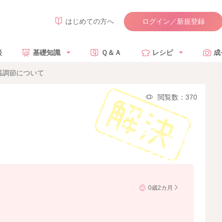
ログイン／新規登録
はじめての方へ
談
基礎知識
Ｑ＆Ａ
レシピ
成
温調節について
閲覧数：370
0歳2カ月