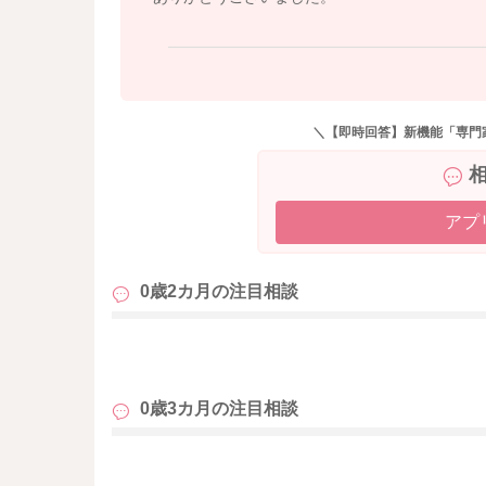
＼【即時回答】新機能「専門
アプ
0歳2カ月の
注目相談
も
0歳3カ月の
注目相談
も