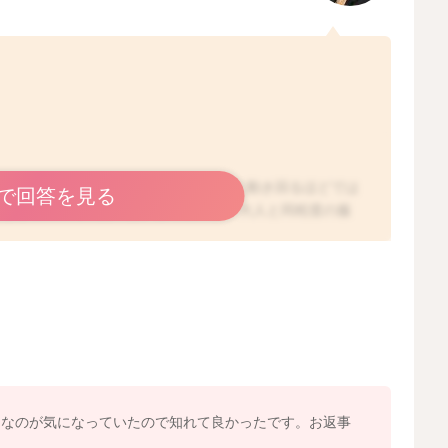
のお子さんですと、まだご自分で自由に動き回るほどでは
で回答を見る
ごせる室内環境であれば、基本的には、大人と同程度の服
いかと思いますよ。
れば、大人よりも1枚薄着で構いませんよ。明らかな発熱
す必要はなく、お部屋の風を回したりする形で、空気の流
かもしれませんね。
場合には、手足で体温調節をしていると言われています。
まいますね。ですが、体幹と言われる胸や背中が暖かけれ
すよ。
いもの、手首や足首まで覆っていただく方法であれば問題
いでも十分です。基本的には、手足の冷えに対して、特に
うなのが気になっていたので知れて良かったです。お返事
いね。