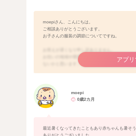
moepiさん、こんにちは。
ご相談ありがとうございます。
お子さんの服装の調節についてですね。
お答えが遅くなり申し訳ありません。
お住いの地域や環境にもよりますが、生後2ヶ月
アプリ
ないかと思います。ですので、大人が快適に過
装もしくは一枚薄い程度の服装でいいのではな
もしお子さんが汗をかいていることが多いのであ
などがないのであれば、アイスノンなどで冷や
れを作ったり、室温を調整していただくと良い
moepi
また、手足の冷えについてですが、お子さんの
0歳2カ月
お子さんはどうしても手足が外に出て冷えてし
ば、体温が低くなることがないので問題ないで
冷たいことが気になる場合には、手足を覆わな
ないですよ。ママさんの手で温めてあげるくら
最近暑くなってきたこともあり赤ちゃんも暑そ
対策はしなくても大丈夫なので安心してくださ
ありがとうございました。