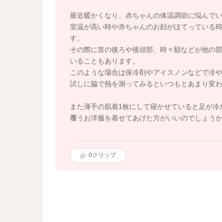
最近暖かくなり、赤ちゃんの体温調節に悩んで
室温が高い時や赤ちゃんのお顔がほてっている時
す。
その際に首の後ろや後頭部、時々額などが他の
いることもあります。
このような場合は保冷剤やアイスノンなどで冷
試しに脇で熱を測ってみるといつもとあまり変
また薄手の肌着1枚にして寝かせていると足が冷
覆うお洋服を着せてあげた方がいいのでしょう
0
クリップ