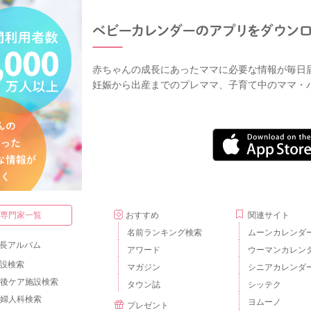
赤ちゃんの成長にあったママに必要な情報が毎日
妊娠から出産までのプレママ、子育て中のママ・
・専門家一覧
おすすめ
関連サイト
名前ランキング検索
ムーンカレンダ
長アルバム
アワード
ウーマンカレン
設検索
マガジン
シニアカレンダ
後ケア施設検索
タウン誌
シッテク
婦人科検索
ヨムーノ
プレゼント