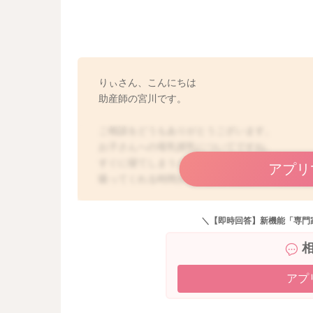
りぃさん、こんにちは
助産師の宮川です。
ご相談をどうもありがとうございます。
お子さんへの母乳授乳についてですね。
すぐに寝てしまうということで、思うように飲
アプリ
吸ってくれる時間が短いようでしたら、その分
そうしてトータルの哺乳量を稼ぐようにされる
・母乳をあげるとき、寝ずにしっかり飲ませる
＼【即時回答】新機能「専門
→飲んでもらう前に、乳輪にシワができる程度
ん。ほぐれていて、吸い付きやすくなると、そ
せん。
また寝てしまっても足の裏など刺激をして起こ
アプ
・母乳育児を軌道に乗せる方法