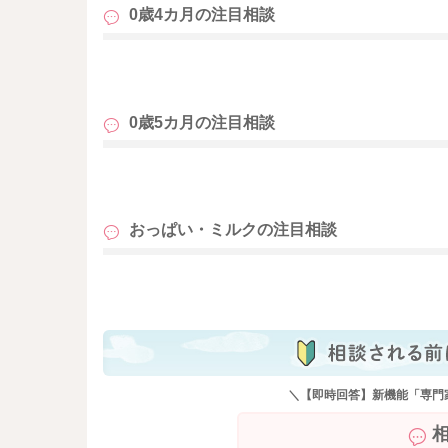
0歳4カ月の
注目相談
→上記のように授乳回数を増やして、刺激を増
少しでも咥えてくれたり、吸ってくれたら、よ
また床の上でゴロゴロと遊んでもらう時間を増
も
れません。
0歳5カ月の
注目相談
・母乳は飲まないのに、ミルクはなぜ飲むのか
→簡単にすぐ吸うと出てくるからだと思います
またおっぱいを少し吸って止めると、ミルクが
も
れないなとも思いました。
ミルクをあげていただくのは、これまで通りの
おっぱい・ミルクの
注目相談
ようにされてみるのはどうかなと思いました。
も
よかったら参考になさってみてください。
どうぞよろしくお願いします。
＼【即時回答】新機能「専門