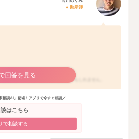
宮川めぐみ
助産師
んでもらえない状況なのですね。
で回答を見る
授乳回数を増やしていただく方がいいかもしれません。
のも一つかと思います。
方法
家相談AI」登場！アプリで今すぐ相談／
ほぐしてから飲ませてあげてみるのもいいかもしれませ
の分もう少し長く吸い続けてくれることもあるかもしれま
相談はこちら
してみるのはどのような反応になるでしょうか？
リで相談する