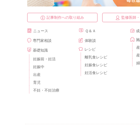
記事制作への取り組み
監修医師
ニュース
Ｑ＆Ａ
成
施
専門家相談
体験談
産
レシピ
基礎知識
産
離乳食レシピ
妊娠前・妊活
婦
妊娠食レシピ
妊娠中
妊活食レシピ
出産
育児
不妊・不妊治療
ベビーカレンダーとは？
運営会社