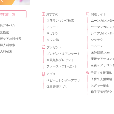
・専門家一覧
おすすめ
関連サイト
名前ランキング検索
ムーンカレンダ
長アルバム
アワード
ウーマンカレン
設検索
マガジン
シニアカレンダ
後ケア施設検索
タウン誌
シッテク
婦人科検索
ヨムーノ
プレゼント
人科検索
医師監修.com
プレゼント＆アンケート
産後ケアサロン 
全員無料プレゼント
産後ケアサロン 
ファーストプレゼント
子育て支援団体
アプリ
子育て支援機構
ベビーカレンダーアプリ
おぎゃー献金
体重管理アプリ
母子栄養懇話会
個人情報の取扱いについて
外部送信について
ご利用のルールとマナー
広告掲載