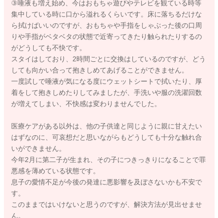
③唾液も増え始め、今はおもちゃ遊びやテレビを観ている時等
集中している時に口から溢れるくらいです。床に落ちるだけな
ら拭けばいいのですが、おもちゃや手指をしゃぶった後の口周
りや手指がベタベタの状態で近寄ってきたり触られたりするの
がどうしても不快です。
スタイはしており、2時間ごとに交換はしているのですが、どう
しても向かい合って抱きしめてあげることができません。
一度試しで唾液が気になる度にウェットシートで拭いたり、厚
着をして抱きしめたりしてみましたが、手洗いや服の洗濯回数
が増えてしまい、不快感は変わりませんでした。
医療ケアがある以外は、他の子供達と同じように親に甘えたい
はずなのに、可哀想だと思いながらもどうしても十分な触れ合
いができません。
今年2月に第二子が生まれ、その子につきっきりになることで罪
悪感を薄めている状態です。
息子の愛情不足が今後の発達に悪影響を及ぼさないかも不安で
す。
このままではいけないと思うのですが、解決方法が見出せませ
ん。