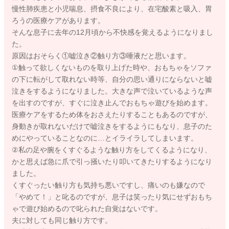
慢性肺疾患と小児喘息、摂食不良により、在宅酸素と吸入、胃
ろうの医療ケアがあります。
そんな息子に去年の12月頃から不快感を覚えるようになりまし
た。
原因はおそらく①嘘泣き②触り方③唾液だと思います。
①触って欲しくないものを取り上げた時や、おもちゃをソファ
の下に転がして取れない時等、自分の思い通りにならないと嘘
泣きをするようになりました。大きな声で泣いているような声
を出すのですが、すぐに泣き止んでおもちゃ遊びを始めます。
医療ケアをするため体をおさえたりすることもあるのですが、
身動きが取れないだけで嘘泣きをするようにもなり、息子のた
めにやっていることなのに…とイライラしてしまいます。
②私の足や腕をくすぐるような触り方をしてくるようになり、
かと思えば急に爪で引っ掻いたり叩いてきたりするようになり
ました。
くすぐったい触り方も気持ち悪いですし、痛いのも嫌なので
「やめて！」と叱るのですが、息子は笑ったり気にせずおもち
ゃで遊び始めるので叱られた自覚はないです。
夫に対しても同じ触り方です。