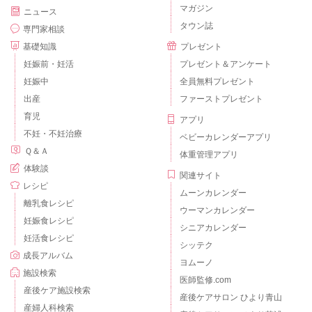
マガジン
ニュース
タウン誌
専門家相談
基礎知識
プレゼント
妊娠前・妊活
プレゼント＆アンケート
妊娠中
全員無料プレゼント
出産
ファーストプレゼント
育児
アプリ
不妊・不妊治療
ベビーカレンダーアプリ
Ｑ＆Ａ
体重管理アプリ
体験談
関連サイト
レシピ
ムーンカレンダー
離乳食レシピ
ウーマンカレンダー
妊娠食レシピ
シニアカレンダー
妊活食レシピ
シッテク
成長アルバム
ヨムーノ
施設検索
医師監修.com
産後ケア施設検索
産後ケアサロン ひより青山
産婦人科検索