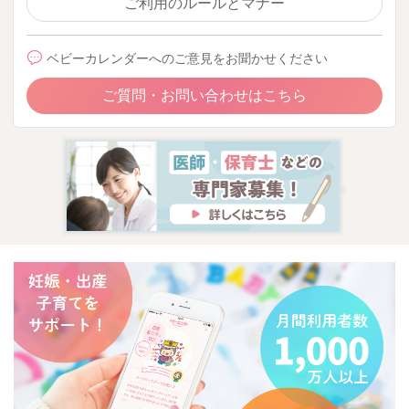
向き合い続けていくことで、息子さんもまた変化、成長してい
ご利用のルールとマナー
くと思います。
ご家族だけでは限界もあると思いますので、その場合にはサポ
ベビーカレンダーへのご意見をお聞かせください
ートを受けるようにされることも必要だと思います。
今現在、どのように過ごされているのかわからないのですが、
ご質問・お問い合わせはこちら
活用できそうな社会資源も活かしながら過ごされてみてはいか
がでしょうか？
どうぞよろしくお願いします。
2026/4/15 10:57