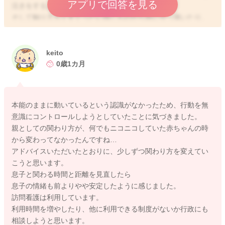
アプリで回答を見る
泣きをするようになっているのですね。
そして触り方もくすぐったい感じものから急に引っ掻いたり、
叩くようなこともあるのですね。
唾液も増えて垂らしたり、ベトベトのままで近寄られることも
keito
あるということで、お困りですね。
0歳1カ月
体も大きくなっていると思いますので、その分対応も大変にな
ってくることがあると思います。
不快感が少しでも軽減できるように、工夫をされているのです
本能のままに動いているという認識がなかったため、行動を無
ね。
意識にコントロールしようとしていたことに気づきました。
親としての関わり方が、何でもニコニコしていた赤ちゃんの時
息子さんのおかれている状況が詳しくわからないのですが、お
から変わってなかったんですね…
家での医療ケアを続けておられることもあるということで、訪
アドバイスいただいたとおりに、少しずつ関わり方を変えてい
問看護を受けられていることもあるでしょうか？
こうと思います。
息子と関わる時間と距離を見直したら
息子さんへの関わり方も成長に合わせて少しずつ変えていく必
息子の情緒も前よりやや安定したように感じました。
要もあるかもしれません。
訪問看護は利用しています。
触って欲しくないものを取り上げる時には、その代わりに何か
利用時間を増やしたり、他に利用できる制度がないか行政にも
渡してあげてみたり、気持ちを受け止めるようにしてあげなが
相談しようと思います。
らも諭してあげるようにしてみるのもいいと思います。