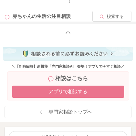
もっと見る
拭いてあげないといけないこともあるかもしれませんね。
それもなかなか大変なことだと思います。
赤ちゃんの生活の
注目相談
検索する
出来るだけ近寄ってこうとするときに、手をササっと拭いてあ
げて、抱き寄せてあげていただけたらと思いました。
もっと見る
お二人目のお子さんが生まれることで、どうしても今まで以上
にふれあいは必然的に減ってしまいます。
息子さんなりに感じ取っていることもあるかもしれません。
ふれあいの機会が減っていくことで、気持ちが不安定になった
り、気持ちをうまくまだ表現ができない分暴れたり泣いてしま
＼【即時回答】新機能「専門家相談AI」登場！アプリで今すぐ相談／
うようなことも増えるかもしれません。
相談はこちら
お二人目のお子さんが生まれて、お世話が必要になっているこ
アプリで相談する
ともあり、息子さんと距離ができやすくなると思うのですが、
ご家族でもご相談いただくといいと思います。
keitoさんにばかり負担がいくことのないように、ご家族で息子
専門家相談トップへ
さんとお二人目の赤ちゃんを見ていけるように、守って安心を
させてあげていく必要があると思います。