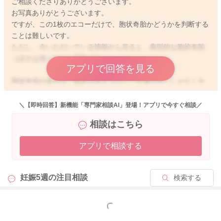
ご相談くださりありがとうございます。
お写真ありがとうございます。
ですが、この1枚のエコーだけで、胞状奇胎かどうかを判断する
ことは難しいです。
ただし、今いただいている情報から見ると、典型的な胞状奇胎
っぽさは強くはない印象です。
アプリで回答を見る
胞状奇胎の場合は、胎芽は見えづらく、中身が均一じゃなくモ
ヤモヤした像に見えることが多いようです。
また数値ですが、hCGでよろしいでしょうか？
＼【即時回答】新機能「専門家相談AI」登場！アプリで今すぐ相談／
相談はこちら
胞状奇胎だと多くは、異常に高い値になります。 次回エコーで
確認することとしては、胎芽の成長がある、心拍が見える、子
アプリで相談する
宮内の構造が正常かどうかになってきます。
とは言え、以下の症状があればすぐ受診をお勧めします。出血
が増える、強い腹痛、吐き気が急激に悪化する。よろしくお願
妊娠5週の
注目相談
検索する
いします🙇
もっと見る