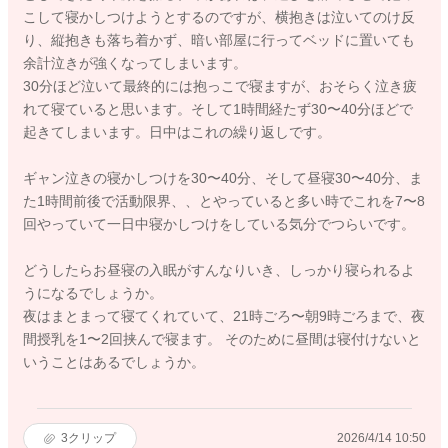
こして寝かしつけようとするのですが、横抱きは泣いてのけ反
り、縦抱きも落ち着かず、暗い部屋に行ってベッドに置いても
余計泣きが強くなってしまいます。
30分ほど泣いて最終的には抱っこで寝ますが、おそらく泣き疲
れて寝ていると思います。そして1時間経たず30〜40分ほどで
起きてしまいます。日中はこれの繰り返しです。
ギャン泣きの寝かしつけを30〜40分、そして昼寝30〜40分、ま
た1時間前後で活動限界、、とやっていると多い時でこれを7〜8
回やっていて一日中寝かしつけをしている気分でつらいです。
どうしたらお昼寝の入眠がすんなりいき、しっかり寝られるよ
うになるでしょうか。
夜はまとまって寝てくれていて、21時ごろ〜朝9時ごろまで、夜
間授乳を1〜2回挟んで寝ます。 そのために昼間は寝付けないと
いうことはあるでしょうか。
3
クリップ
2026/4/14 10:50