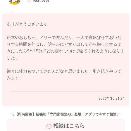
0歳3カ月
けなくなっていることはないかなと思いました。
夜間にまとまってしっかりと寝てくれているということなの
ありがとうございます。
で、その分日中は起きて活動をしたいということもあるかもし
れません。
絵本やおもちゃ、メリーで遊んだり、一人で寝転ばせておいた
りする時間を伸ばし、明らかにぐずり出してから抱っこするよ
今の寝かしつけをされる時間よりも少しずつ後ろにずらしてい
うにしたら5〜15分ほどの寝かしつけで寝てくれるようになりま
ただきながら、様子を見てみていただけたらと思います。
した！
どうぞよろしくお願いします。
徐々に体力もついてきたんだなと思いました。引き続きやって
みます！
2026/4/14 20:51
2026/4/16 21:24
＼【即時回答】新機能「専門家相談AI」登場！アプリで今すぐ相談／
相談はこちら