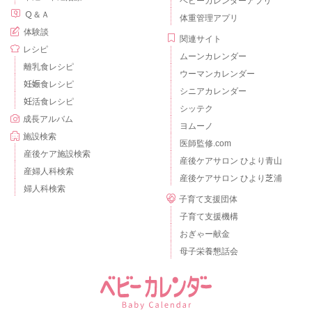
ベビーカレンダーアプリ
Ｑ＆Ａ
体重管理アプリ
体験談
関連サイト
レシピ
ムーンカレンダー
離乳食レシピ
ウーマンカレンダー
妊娠食レシピ
シニアカレンダー
妊活食レシピ
シッテク
成長アルバム
ヨムーノ
施設検索
医師監修.com
産後ケア施設検索
産後ケアサロン ひより青山
産婦人科検索
産後ケアサロン ひより芝浦
婦人科検索
子育て支援団体
子育て支援機構
おぎゃー献金
母子栄養懇話会