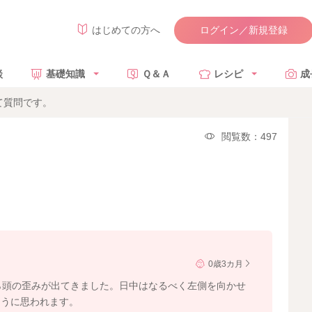
ログイン／新規登録
はじめての方へ
談
基礎知識
Ｑ＆Ａ
レシピ
成
て質問です。
閲覧数：497
0歳3カ月
ら頭の歪みが出てきました。日中はなるべく左側を向かせ
ように思われます。