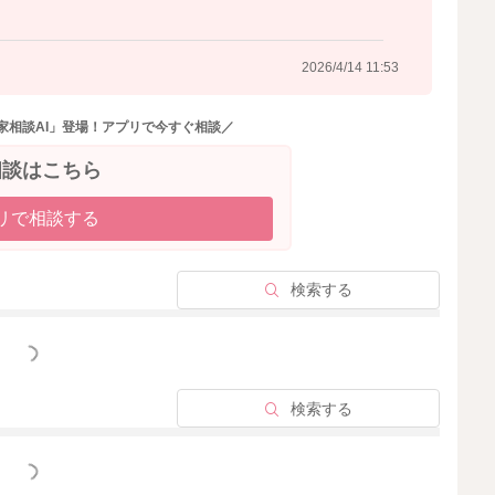
の範疇になってきます。
いただくことは難しくなります。
2026/4/14 11:53
するならばいつ頃までに開始をすると良いかなどご確認い
家相談AI」登場！アプリで今すぐ相談／
きを見ている先生に、ご確認いただけたらと思います。
相談はこちら
訳ありません。
リで相談する
検索する
2026/4/14 11:26
っと見る
検索する
っと見る