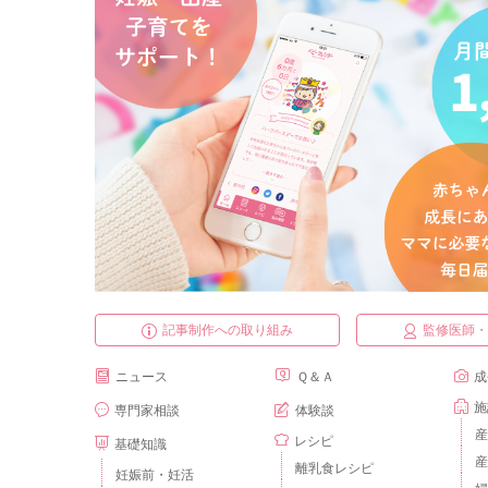
記事制作への取り組み
監修医師
ニュース
Ｑ＆Ａ
成
施
専門家相談
体験談
産
レシピ
基礎知識
産
離乳食レシピ
妊娠前・妊活