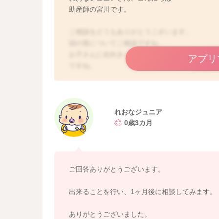
助産師の宮川です。
ご相談をどうもありがとうございます。
頭の形についてご相談ですね。
お子さんに右向きへの向き癖があるということ
アプリ
ですね。
しかしあまり改善が見られないように思われる
小児科の先生からはヘルメット治療の適応では
しかしまだ改善できるというお話もあるという
ます。
れおなジュニア
0歳3カ月
引き続き書かれていたように寝かせてあげる時
この時間を増やして頭に圧がかかることを減ら
頭の骨が柔らかいうちに治療を開始されるとい
ご回答ありがとうございます。
6ヶ月ごろまでに開始をされることを推奨されて
3ヶ月後からは治療を開始されることも多いかと
出来ることを行い、1ヶ月後に相談してみます。
うちには判断をされる方が良いのかと思います
ありがとうございました。