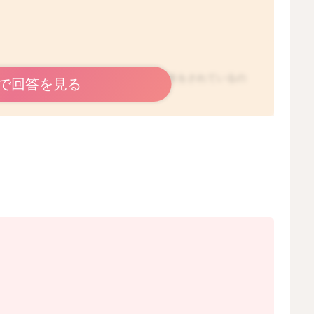
で、寝かせ方や枕の使用をされたりと工夫をされているの
で回答を見る
ということで、ご心配だと思います。
あるとお話を受けておられるのですね。
ことで、どのように進めていくと良いかとお困りだと思い
の向きに気を付けていただき、タミータイムの時間、抱っ
すようにされるといいと思います。
いとされます。
いることもあります。
思いますので、治療を開始されるのであれば、この数ヶ月
。