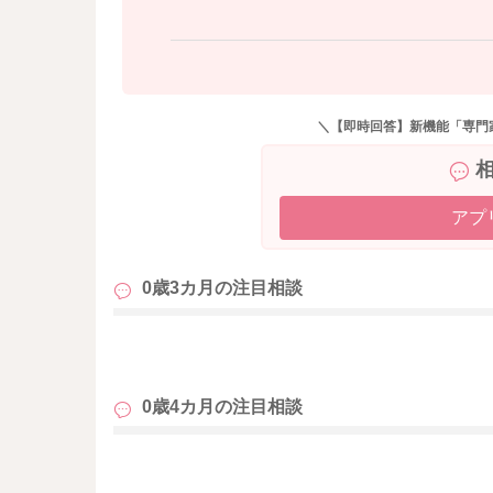
実際に治療の開始時期や必要性など判断は医師
そのため具体的に、私の方からお伝えをさせて
再度先生の方へもいつまで様子を見て、治療を
ただけたらと思います。
＼【即時回答】新機能「専門
実際にお子さんの頭に触れたり、お子さんの動
せっかくご相談くださっているのに、大変申し
アプ
どうぞよろしくします。
0歳3カ月の
注目相談
も
0歳4カ月の
注目相談
も