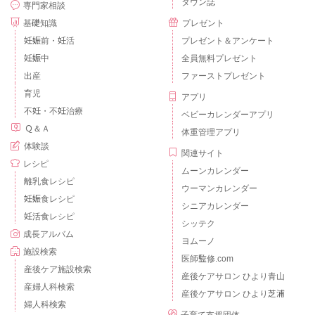
タウン誌
専門家相談
基礎知識
プレゼント
妊娠前・妊活
プレゼント＆アンケート
妊娠中
全員無料プレゼント
出産
ファーストプレゼント
育児
アプリ
不妊・不妊治療
ベビーカレンダーアプリ
Ｑ＆Ａ
体重管理アプリ
体験談
関連サイト
レシピ
ムーンカレンダー
離乳食レシピ
ウーマンカレンダー
妊娠食レシピ
シニアカレンダー
妊活食レシピ
シッテク
成長アルバム
ヨムーノ
施設検索
医師監修.com
産後ケア施設検索
産後ケアサロン ひより青山
産婦人科検索
産後ケアサロン ひより芝浦
婦人科検索
子育て支援団体