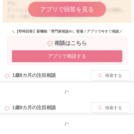
すね。
アプリで回答を見る
さーたんままさんが簡単な指示を出してみると、それを理解し
て従って動いてくれることはありますか？
例えば何かを捨ててきてくれたり、持ってきてくれたりします
か？
＼【即時回答】新機能「専門家相談AI」登場！アプリで今すぐ相談／
離していることを理解してくれている様子があるようでした
相談はこちら
ら、そのうち発語も出てくるようになると思いますよ。
言葉の発達の順番としては、まず理解をしてから発語の流れに
アプリで相談する
なります。
お子さんとしては喃語を離しておしゃべりをしている気分もあ
るかもしれません。
1歳8カ月の
注目相談
検索する
徐々に喃語から言葉に変わっていきう可能性もあると思いま
す。
もっと見る
引き続きたくさん言葉のシャワーを浴びせてあげていただき、y
es,noだけで答えられるような質問をしないようにされたり、お
1歳9カ月の
注目相談
検索する
子さんが伝えたそうにしていることを先回りしてやらない、応
えないようにされるのもいいですよ。
もっと見る
お子さんがなんとか言葉やこれまでとは違う表現で伝えようと