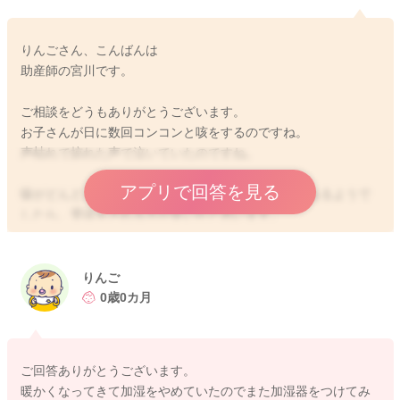
りんごさん、こんばんは
助産師の宮川です。
ご相談をどうもありがとうございます。
お子さんが日に数回コンコンと咳をするのですね。
声枯れで掠れた声で泣いていたのですね。
アプリで回答を見る
咳がどんどん増えていたり、お熱が出ている様子があるようで
したら、受診をされる方が良いかと思います。
お胸のあたりが冷えていたりすることでも、咳をすることもあ
ります。
りんご
温めようとして咳をすることがあります。
0歳0カ月
冷えに気をつけてもらったり、加湿を強化されてみるのも声枯
れにもいいかもしれません。
ご回答ありがとうございます。
そうしてみても、気になる様子が続くような場合には、受診を
暖かくなってきて加湿をやめていたのでまた加湿器をつけてみ
してみていただけたらと思います。