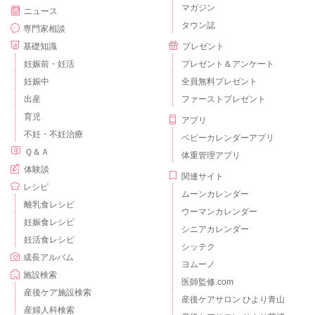
マガジン
ニュース
タウン誌
専門家相談
基礎知識
プレゼント
妊娠前・妊活
プレゼント＆アンケート
妊娠中
全員無料プレゼント
出産
ファーストプレゼント
育児
アプリ
不妊・不妊治療
ベビーカレンダーアプリ
Ｑ＆Ａ
体重管理アプリ
体験談
関連サイト
レシピ
ムーンカレンダー
離乳食レシピ
ウーマンカレンダー
妊娠食レシピ
シニアカレンダー
妊活食レシピ
シッテク
成長アルバム
ヨムーノ
施設検索
医師監修.com
産後ケア施設検索
産後ケアサロン ひより青山
産婦人科検索