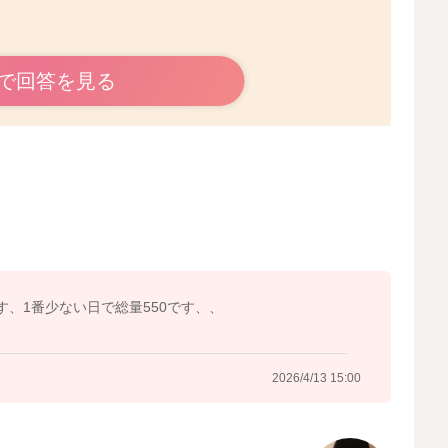
みると
で回答を見る
いのですが、上記の量で当てはまるようでしたら問題はな
方がしっかりと飲んでくれることもあります。
うでしたら、タイミングを活かすようにされるといいと思
、元気様子のようでしたら、問題はないと思いますよ。
、1番少ない日で総量550です、、
2026/4/13 15:00
2026/4/13 14:37