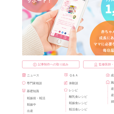
記事制作への取り組み
監修医師
ニュース
Ｑ＆Ａ
成
施
専門家相談
体験談
産
レシピ
基礎知識
産
離乳食レシピ
妊娠前・妊活
婦
妊娠食レシピ
妊娠中
妊活食レシピ
出産