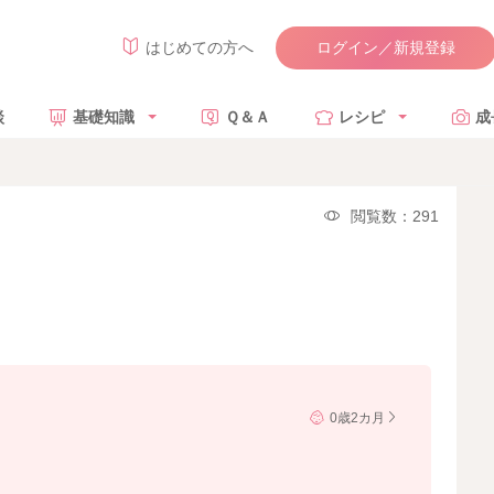
ログイン／新規登録
はじめての方へ
談
基礎知識
Ｑ＆Ａ
レシピ
成
閲覧数：291
0歳2カ月