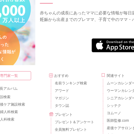
赤ちゃんの成長にあったママに必要な情報が毎日
妊娠から出産までのプレママ、子育て中のママ・
・専門家一覧
おすすめ
関連サイト
名前ランキング検索
ムーンカレンダ
長アルバム
アワード
ウーマンカレン
設検索
マガジン
シニアカレンダ
後ケア施設検索
タウン誌
シッテク
婦人科検索
ヨムーノ
プレゼント
人科検索
医師監修.com
プレゼント＆アンケート
産後ケアサロン 
全員無料プレゼント