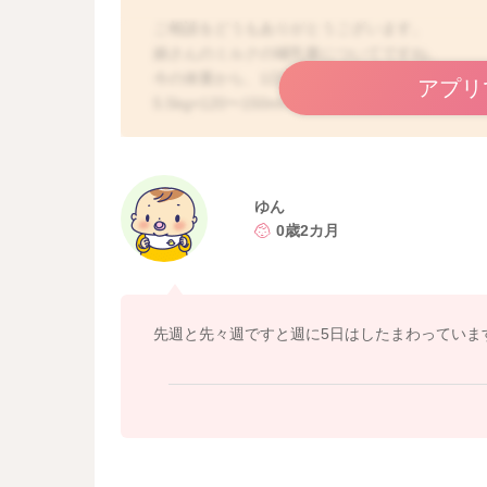
ご相談をどうもありがとうございます。
娘さんのミルクの哺乳量についてですね。
今の体重から、1日に必要な哺乳量の計算をして
アプリ
5.5kg×120〜150ml＝660〜825ml
となります。
今の1日の哺乳量がどれぐらいになるかわからな
いかと思います。
起きている時よりも寝ぼけているタイミングの
ゆん
もし寝ぼけている時の方がよく飲んでくれるよ
0歳2カ月
います。
機嫌も悪くなく、ねんねもできて、排泄もあり
どうぞよろしくお願いします。
先週と先々週ですと週に5日はしたまわっています