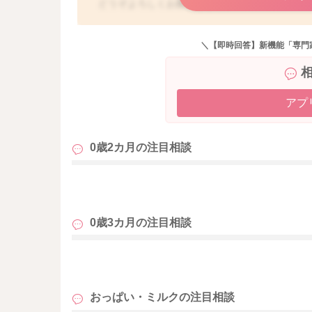
どうぞよろしくお願いします。
＼【即時回答】新機能「専門
アプ
0歳2カ月の
注目相談
も
0歳3カ月の
注目相談
も
おっぱい・ミルクの
注目相談