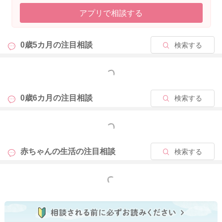
また、日中の活動量や運動量を増やしてみると比較的まとまっ
アプリで相談する
て寝てくれるようになる場合もあります。お家の中でもハイハ
イやうつ伏せ遊びなど身体を使った遊びをなさってみたり、お
出かけやお散歩に出かけたり、日中意識して活動的に過ごすと
0歳5カ月の
注目相談
検索する
いいかと思いますよ。お子さんはたくさんの刺激を得るとその
分疲れて、夜まとまってグッスリ寝てくれるようになるかもし
もっと見る
れません。
また、お昼寝をたっぷりなさっていたりすることで、体力が回
復してしまい、夜うまく寝られなくなることもよくあります。4
0歳6カ月の
注目相談
検索する
回なさっているということですが、やはりお昼寝が15時以降に
なっていたりすると、夜の寝つきに影響が出ることがあると言
もっと見る
われます。お昼寝の回数を少し減らしていただいたり、15時以
降になるようであれば、途中で短時間で起こすなどなさってい
赤ちゃんの生活の
注目相談
検索する
ただくと次第に寝つきが良くなることがありますよ。よろしけ
ればお試しくださいね。
もっと見る
2026/4/14 6:14