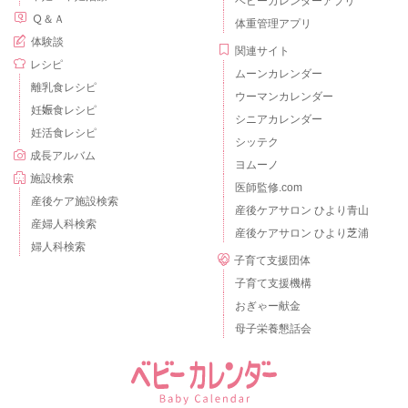
ベビーカレンダーアプリ
Ｑ＆Ａ
体重管理アプリ
体験談
関連サイト
レシピ
ムーンカレンダー
離乳食レシピ
ウーマンカレンダー
妊娠食レシピ
シニアカレンダー
妊活食レシピ
シッテク
成長アルバム
ヨムーノ
施設検索
医師監修.com
産後ケア施設検索
産後ケアサロン ひより青山
産婦人科検索
産後ケアサロン ひより芝浦
婦人科検索
子育て支援団体
子育て支援機構
おぎゃー献金
母子栄養懇話会