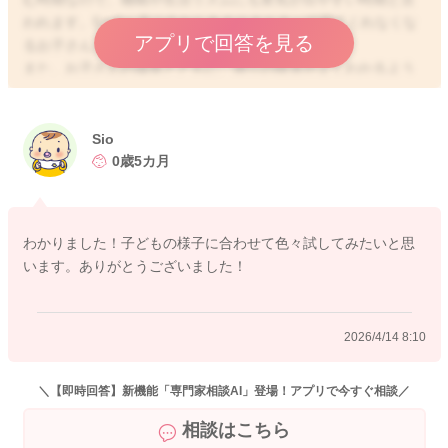
われます。5〜6ヶ月ごろからあまりまとまって寝てくれなくな
アプリで回答を見る
るお子さんもいらっしゃいます。
また、お子さんの成長とともに、周りの状況がよくわかるよう
になってきたり、色々なものに興味が出てくるお子さんが増え
てきます。活動量や運動量が増えてくるお子さんもいらっしゃ
いますので、寝付きが悪くなったり、まとめて寝てくれないお
Sio
子さんも多くなってくる時期です。
0歳5カ月
また、そもそもお子さんの睡眠の質と、大人の睡眠の質には、
大きな違いがあります。お子さんの場合には、大人よりも浅い
眠りが続いている状況と言われています。ですので、細切れに
わかりました！子どもの様子に合わせて色々試してみたいと思
寝たり起きたりを繰り返すことも多いです。浅い眠りになった
います。ありがとうございました！
時に、再び深い眠りにつくことがうまくいかない場合に、起き
てしまったり、なかなか眠れなくなってしまうこともあるよう
です。
2026/4/14 8:10
今までは、ママさんが寝やすい環境にしてあげていたと思うの
ですが、お子さんご自身の好みも出てきて、どのようにすれば
うまく眠れるのか、お子さんご自身が習得できるようになって
＼【即時回答】新機能「専門家相談AI」登場！アプリで今すぐ相談／
きますよ。しばらくは色々お試しいただいて、お子さんはどの
相談はこちら
寝方が好みなのか、見つけてあげられるといいですね。