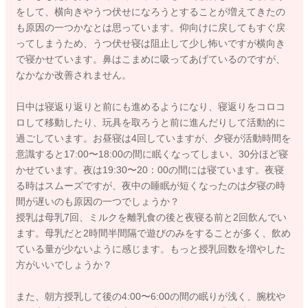
をして、横向きやうつ伏せになろうとすることが増えてきたの
も原因の一つかなとは思っています。仰向けに戻してもすぐ戻
ってしまうため、うつ伏せ寝は阻止して少し怖いですが横向き
で寝かせています。鼻はこまめに吸ってあげているのですが、
なかなか改善されません。
日中は寝返り返りと前にも進めるようになり、寝返りをコロコ
ロして移動したり、玩具を取ろうと前に進んだりして活動的に
過ごしています。お昼寝は4回していますが、夕寝が活動時間を
意識すると17:00〜18:00の間に眠くなってしまい、30分ほど寝
かせています。夜は19:30〜20：00の間には寝ています。夜寝
る時はスムーズですが、夜中の睡眠が短くなったのは夕寝の時
間が遅いのも原因の一つでしょうか？
授乳は母乳7回、ミルクを離乳食の後と夜寝る前と2回飲んでい
ます。母乳だと2時間半間隔で遊びのみをすることが多く、飲め
ている量が少ないように感じます。もっと授乳回数を増やした
方がいいでしょうか？
また、朝方授乳して後の4:00〜6:00の間の眠りが浅く、腕枕や