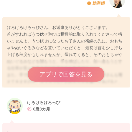
助産師
などでおうちの中とは異なる刺激を受けると、その分疲れてよ
く寝てくれるようになることがありますので、よろしければお
試しになってみてくださいね。
また、成長とともに、周りの状況が分かってきますので、暗く
けろけろけろっぴさん、お返事ありがとうございます。
て静かな環境に不安を感じて、ママさんに近くにいて欲しいと
首がすわればうつ伏せ遊びは積極的に取り入れてくださって構
いう欲求から、頻回に起きてママさんを確認したり、泣いたり
いませんよ。うつ伏せになったお子さんの視線の先に、おもち
してママさんを求めることも多くなってきますよ。様々な原因
ゃやぬいぐるみなどを置いていただくと、最初は首を少し持ち
が重なったり、連続して起こるために、一時的に睡眠退行など
上げる程度かもしれませんが、慣れてくると、そのおもちゃや
と言われることがありますが、まだお子さんご自身で上手に寝
ぬいぐるみなどを掴もうと、手を伸ばしたり、前へ進もうとす
入れない時期でもあるので、夜中に起きてしまったりすると、
る仕草が見られるようになるかもしれません。
眠いのになかなかうまく寝られず、グズグズしてしまうことも
アプリで回答を見る
また、手で掴んだり、握ったりできるようになるお子さんも増
あるのかもしれません。授乳なさることで、お子さんが寝付い
えてきますので、ガラガラなどのおもちゃを渡してあげると、
てくれるのであれば、今はその対応でも構いませんよ。
徐々にご自分で遊んでくれるようになりますよ。小さなタオル
やガーゼを掴むようになれば、ママさんと綱引きのように引っ
張りっこして遊ぶのもいいかと思いますよ。
けろけろけろっぴ
また、定番の遊びですが、いないいないばあはお子さんの時期
0歳3カ月
2026/4/14 5:51
的にお勧めの遊びです。手でいないいないばあをやるだけでな
く、絵本を使って行ったり、カーテンやタオルなどに隠れて、
様々なバリエーションでやってみてはいかがでしょうか。