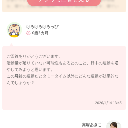
を、寝ている間に脳で整理していると言われています。寝てい
る間に脳が活発に働くことで、夜中に起きてしまったり、泣い
たり、グズグズしたりするお子さんがいらっしゃいます。これ
は、お子さんの成長の重要な過程と言われていますので、なか
けろけろけろっぴ
なかすぐに改善されるということは難しい場合もあるかもしれ
0歳3カ月
ません。
また、成長とともに、周りの状況が分かってきますので、暗く
て静かな環境に不安を感じて、ママさんに近くにいて欲しいと
ご回答ありがとうございます。
いう欲求から、頻回に起きてママさんを確認したり、泣いたり
活動量が足りていない可能性もあるとのこと、日中の運動を増
してママさんを求めるお子さんも多くなってくる時期と思いま
やしてみようと思います。
す。
この月齢の運動だとタミータイム以外にどんな運動が効果的な
3ヶ月のお子さんですと、少しずつ動き回れるようになってきた
んでしょうか？
り、体力のついてくる時期にもなります。けろけろけろっぴさ
んのお子さんも、もしかすると体力がついてきているのかもし
れませんね。体力がついてきている場合には、日中の運動量が
2026/4/14 13:45
不足していることで、夜起きてしまう原因になることもありま
す。日中の運動量や活動量を意識的に増やすことで、夜まとま
って寝てくれるようになる場合もありますよ。
お家の中でも積極的に身体を使った遊びをなさったり、お散歩
高塚あきこ