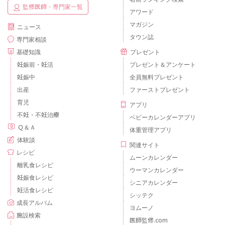
監修医師・専門家一覧
アワード
マガジン
ニュース
タウン誌
専門家相談
基礎知識
プレゼント
妊娠前・妊活
プレゼント＆アンケート
妊娠中
全員無料プレゼント
出産
ファーストプレゼント
育児
アプリ
不妊・不妊治療
ベビーカレンダーアプリ
Ｑ＆Ａ
体重管理アプリ
体験談
関連サイト
レシピ
ムーンカレンダー
離乳食レシピ
ウーマンカレンダー
妊娠食レシピ
シニアカレンダー
妊活食レシピ
シッテク
成長アルバム
ヨムーノ
施設検索
医師監修.com