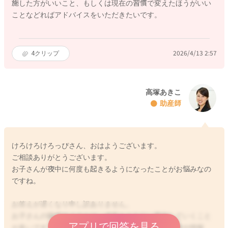
施した方がいいこと、もしくは現在の習慣で変えたほうがいい
ことなどればアドバイスをいただきたいです。
4
クリップ
2026/4/13 2:57
高塚あきこ
助産師
けろけろけろっぴさん、おはようございます。
ご相談ありがとうございます。
お子さんが夜中に何度も起きるようになったことがお悩みなの
ですね。
お答えが遅くなり申し訳ありません。
お子さんの睡眠サイクルは、成長とともに、変化していくこと
アプリで回答を見る
が多いです。お子さんの場合には、日中に受けた刺激や情報