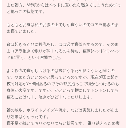
また朝方、5時頃からはベッドに置いたら起きてしまうためずっ
と抱っこの状態です。
もともとお昼は私のお腹の上でしか寝ないのでコアラ抱きのま
ま寝ていました。
夜は起きるたびに授乳をし、ほぼ必ず寝落ちするので、そのま
まコアラ抱きで眠りが深くなるのを待ち、寝床(ベッドインベッ
ド)に置く、という習慣でした。
よく授乳で寝かしつけるのは癖になるため良くないと聞くの
で、やめた方いいのかと思っているのですが、現在頻回に起き
夜間対応が7〜8回あるのでその都度抱っこで寝かしつけるのも
身体が大変です。ですが、かといって横にしてトントンしても
寝ることはなく、泣きがひどくなったりします。
朝の散歩、ホワイトノイズを流す、などは実施しましたがあま
り効果はなかったです。
寝不足が続いておりかなりつらい状況です。 乗り越えるため実