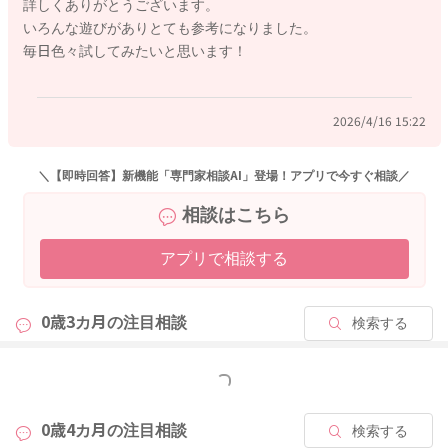
詳しくありがとうございます。
また、お子さんの手をしっかり握って、ママさんの膝の上に座
いろんな遊びがありとても参考になりました。
らせ、膝を優しく上下に動かして、馬に乗っているような動き
毎日色々試してみたいと思います！
をしてみる遊びもありますよ。
その他には、鏡を使った遊びもあります。鏡にうつる自分を見
ることで、お子さんが自分を認識することができ、自分と自分
2026/4/16 15:22
以外の人を区別することにつながります。生後3〜4ヶ月頃のお
子さんでは、まだ自分を認識するまでにはいたりませんが、繰
り返し鏡を見ているうちに、鏡にうつっているのが自分だと気
＼【即時回答】新機能「専門家相談AI」登場！アプリで今すぐ相談／
づき始めると思います。
相談はこちら
また、手遊び歌をしたり、お腹や脇をこちょこちょくすぐるこ
とでも、お子さんの五感を刺激しますよ。たとえ毎日同じ遊び
アプリで相談する
だったとしても、お子さんは日々成長していますので、反応や
動作が徐々に変化してくることがありますよ。お子さんの成長
を見守りつつ、様々な遊びをお試しになってみてくださいね。
0歳3カ月の
注目相談
検索する
もっと見る
2026/4/15 12:13
0歳4カ月の
注目相談
検索する