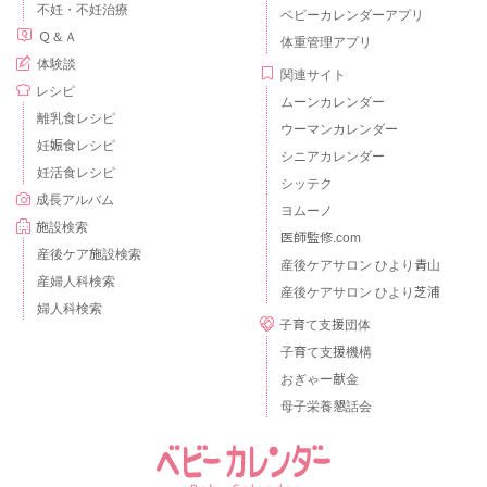
不妊・不妊治療
ベビーカレンダーアプリ
Ｑ＆Ａ
体重管理アプリ
体験談
関連サイト
レシピ
ムーンカレンダー
離乳食レシピ
ウーマンカレンダー
妊娠食レシピ
シニアカレンダー
妊活食レシピ
シッテク
成長アルバム
ヨムーノ
施設検索
医師監修.com
産後ケア施設検索
産後ケアサロン ひより青山
産婦人科検索
産後ケアサロン ひより芝浦
婦人科検索
子育て支援団体
子育て支援機構
おぎゃー献金
母子栄養懇話会