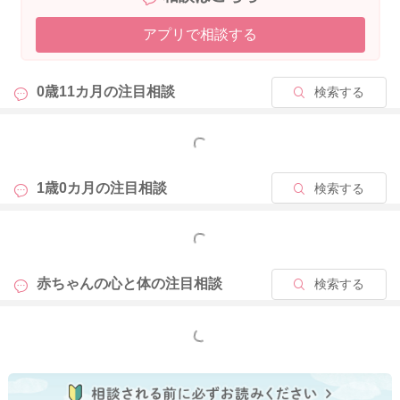
アプリで相談する
お家で泣くことはないようですが、りえさんの姿が見えないと
なると追いかけていって、足元に登ってきたり、安心できるよ
うに動いている様子ですね。
0歳11カ月の
注目相談
検索する
後追いに当てはまるのではないかなと思いますよ。
もっと見る
お子さんによっては人見知りをあまりしないこともあります。
後追いの程度もさまざまでもあります。
1歳0カ月の
注目相談
検索する
またもう少し月齢が進むことで、変わることもあるかもしれな
いのですが、引き続き見守っていただくといいと思いますよ。
もっと見る
どうぞよろしくお願いします。
赤ちゃんの心と体の
注目相談
検索する
もっと見る
2026/4/12 20:54