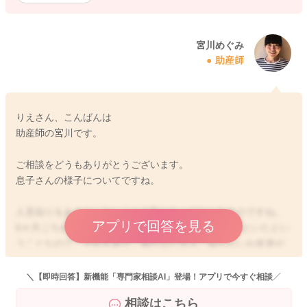
宮川めぐみ
助産師
りえさん、こんばんは
助産師の宮川です。
ご相談をどうもありがとうございます。
息子さんの様子についてですね。
人見知りをあまりしないことが気になっておられるのですね。
アプリで回答を見る
6ヶ月ごろから児童館へよく連れていってあげているといたとい
うことなので、それもあり、知らない大人、知らないお友達が
たくさん集まるところに慣れていることもあるのかもしれませ
んね。
＼【即時回答】新機能「専門家相談AI」登場！アプリで今すぐ相談／
児童館によくいかれていて、同じぐらいのお友達ともよく出会
相談はこちら
っていたことも経験としてよかったのかもしれません。