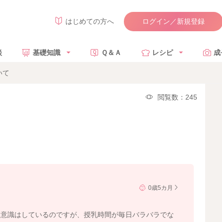
ログイン／新規登録
はじめての方へ
談
基礎知識
Ｑ＆Ａ
レシピ
成
いて
閲覧数：245
0歳5カ月
と意識はしているのですが、授乳時間が毎日バラバラでな