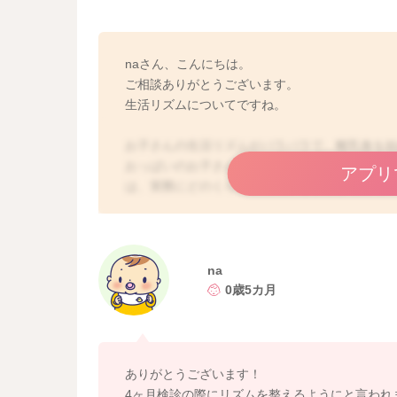
naさん、こんにちは。
ご相談ありがとうございます。
生活リズムについてですね。
お子さんの生活リズムがバラバラで、離乳食を
おっぱいのお子さんは、授乳時間が一定になら
アプリ
は、実際にどのくらい飲んでいるか分かりにく
異なりますし、同じように飲んでいるように見
また、成長に伴って、次第に周りの状況がよく
しがるだけではないことも増えてきます。お子
欲しがる理由は様々です。
na
もちろんお腹が空いている場合もありますが、
0歳5カ月
しい時や甘えたくてくわえていたい時などもあ
惑われることがあるかもしれませんが、特にマ
ときに欲しがるだけ飲ませていただくと、お子
になってきますし、授乳時間のリズムが整って
ありがとうございます！
もあまりご心配ないように思いますよ。
4ヶ月検診の際にリズムを整えるようにと言われ