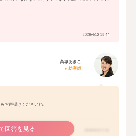
よ。最初はお腹がいっぱいになる程は召し上がれません
1回ご都合のいい時間に、離乳食をお試しいただければ問
2026/4/12 19:44
2026/4/12 18:15
高塚あきこ
助産師
でもお声掛けくださいね。
で回答を見る
2026/4/13 1:31