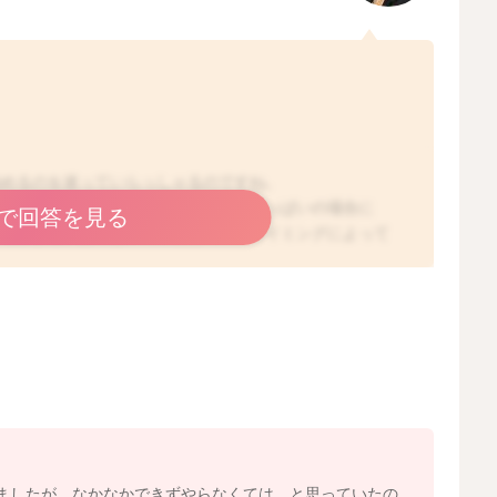
始めるのを迷っていらっしゃるのですね。
ないことがあっても自然ですよ。特におっぱいの場合に
で回答を見る
いですよね。おっぱいの分泌は時間やタイミングによって
えても、哺乳量はまちまちになっていることも多いです。
分かるようになってくれば、必ずしもお腹が空いていて欲
さんは同じように飲んでいるように見えても、おっぱいを
喉が渇いて少しだけ飲みたい時、ママさんにそばにいて欲
ります。ママさんとしては、お子さんのリズムの変化に戸
マさんのご負担になっていなければ、お子さんが欲しがる
さんは次第に安心して、お腹が空いたときに欲しがるよう
くるようになると思います。少しご様子を見ていただいて
ましたが、なかなかできずやらなくては、と思っていたの