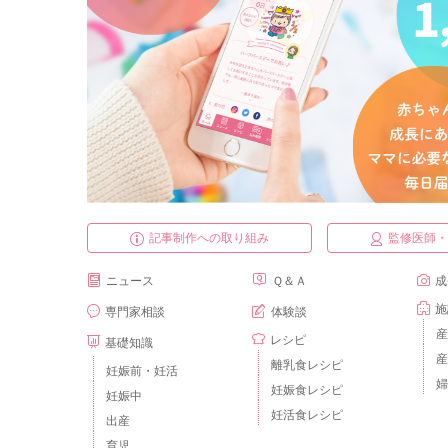
記事制作への取り組み
監修医師
ニュース
Ｑ＆Ａ
成
施
専門家相談
体験談
産
レシピ
基礎知識
産
離乳食レシピ
妊娠前・妊活
婦
妊娠食レシピ
妊娠中
妊活食レシピ
出産
育児