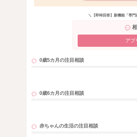
＼【即時回答】新機能「専門
アプ
0歳5カ月の
注目相談
も
0歳6カ月の
注目相談
も
赤ちゃんの生活の
注目相談