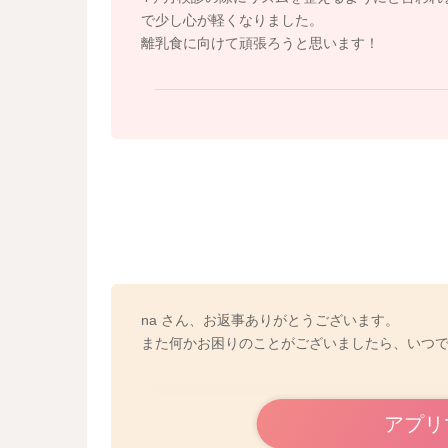
離乳食は予定通り始めていただいて構いません
で少し心が軽くなりました。
し、日中の小児科診療中であれば、授乳のどこか
離乳食に向けて頑張ろうと思います！
題ないと思いますよ。
na さん、お返事ありがとうございます。
また何かお困りのことがございましたら、いつ
アプリ