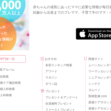
赤ちゃんの成長にあったママに必要な情報が毎日
妊娠から出産までのプレママ、子育て中のママ・
・専門家一覧
おすすめ
関連サイト
名前ランキング検索
ムーンカレンダ
長アルバム
アワード
ウーマンカレン
設検索
マガジン
シニアカレンダ
後ケア施設検索
タウン誌
シッテク
婦人科検索
ヨムーノ
プレゼント
人科検索
医師監修.com
プレゼント＆アンケート
産後ケアサロン 
全員無料プレゼント
産後ケアサロン 
ファーストプレゼント