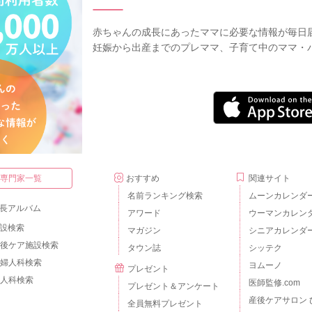
赤ちゃんの成長にあったママに必要な情報が毎日
妊娠から出産までのプレママ、子育て中のママ・
・専門家一覧
おすすめ
関連サイト
名前ランキング検索
ムーンカレンダ
長アルバム
アワード
ウーマンカレン
設検索
マガジン
シニアカレンダ
後ケア施設検索
タウン誌
シッテク
婦人科検索
ヨムーノ
プレゼント
人科検索
医師監修.com
プレゼント＆アンケート
産後ケアサロン 
全員無料プレゼント