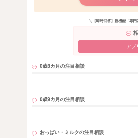
＼【即時回答】新機能「専門
アプ
0歳8カ月の
注目相談
も
0歳9カ月の
注目相談
も
おっぱい・ミルクの
注目相談