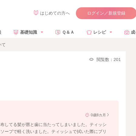
ログイン／新規登録
はじめての方へ
談
基礎知識
Ｑ＆Ａ
レシピ
成
いて
閲覧数：201
0歳8カ月
塗布してる髪が唇と歯に当たってしまいました。ティッシ
ドソープで軽く洗いました。ティッシュで拭いた際にブリ