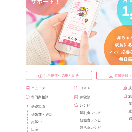
記事制作への取り組み
監修医師
ニュース
Ｑ＆Ａ
成
施
専門家相談
体験談
産
レシピ
基礎知識
産
離乳食レシピ
妊娠前・妊活
婦
妊娠食レシピ
妊娠中
妊活食レシピ
出産