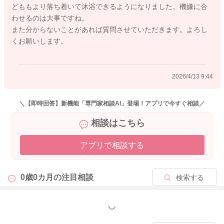
どももより落ち着いて沐浴できるようになりました。機嫌に合
また、午前中ですと、まだ機嫌が良いお子さんも多いので、午
わせるのは大事ですね。
前中少し暖かくなってきたタイミングでお風呂に入れていただ
また分からないことがあれば質問させていただきます。よろし
くのもひとつと思います。
くお願いします。
お子さんは急に裸にされるとびっくりして、より機嫌が悪くな
ってしまうこともありますので、もし気になる場合には、タオ
ルなどを全身にかけていただきながら入っていただくと良いか
2026/4/13 9:44
もしれませんね。
＼【即時回答】新機能「専門家相談AI」登場！アプリで今すぐ相談／
相談はこちら
2026/4/12 14:27
アプリで相談する
0歳0カ月の
注目相談
検索する
もっと見る