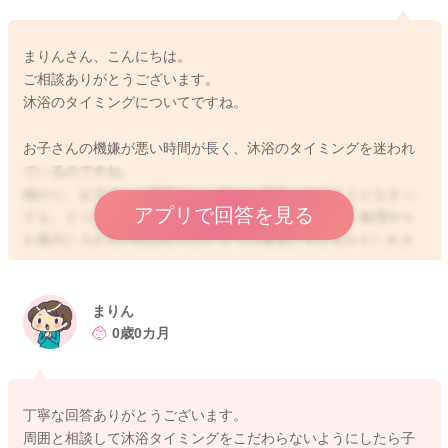
まりんさん、こんにちは。
ご相談ありがとうございます。
沐浴のタイミングについてですね。
お子さんの機嫌が悪い時間が長く、沐浴のタイミングを迷われ
ているのですね。
確かに、お子さんの機嫌のいい時にお風呂に入れようとなさっ
アプリで回答を見る
ても、どうしてもグズグズしている時間が長ければ、無理やり
お風呂に入れなければならないような状況にもなるかもしれま
せんね。
特に沐浴の時間に決まりがるわけではないので、その日ごとに
沐浴の時間が異なっても問題はないですよ。また、お子さんは
まりん
代謝がいいので、可能であれば、毎日沐浴はしていただく方が
0歳0カ月
皮膚トラブルなどのリスクも低下すると思いますが、どうして
も難しい時には、お尻だけ臀部浴という形でお風呂に入れてい
ただいてもいいですし、サポートしてくれる方がいるタイミン
丁寧な回答ありがとうございます。
グでお風呂に入れるなど工夫していただいても良いと思います
周囲と相談して沐浴タイミングをこだわらないようにしたら子
よ。