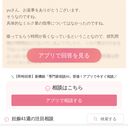
yuさん、お返事をありがとうございます。
そうなのですね。
具体的なミルク量の指導についてはなかったのですね。
吸ってもらう時間が長くなっているということなので、授乳間
隔が3時間ほどになっているようでしたら、ミルク量はそのまま
でもいいかもしれません。
アプリで回答を見る
おっぱいを吸ってもらう時間が長くなっている分、哺乳量は増
えていると思います。
具体的に、どれぐらいの量が良いのか知りたい！という場合に
＼【即時回答】新機能「専門家相談AI」登場！アプリで今すぐ相談／
は、産院やお近くの母乳外来で一回の母乳の哺乳量を見てみた
相談はこちら
り、退院後から今までの体重の増え具合を確認されてみるとい
いですよ。
アプリで相談する
体重の増え幅によってもミルク量を調整されるといいと思いま
す。
母乳の割合をもし増やしていきたいということもありました
妊娠41週の
注目相談
検索する
ら、状況によりミルク量を減らしていかれるのがいいと思いま