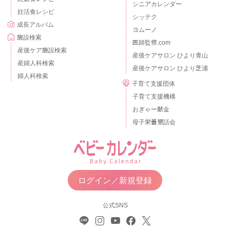
シニアカレンダー
妊活食レシピ
シッテク
成長アルバム
ヨムーノ
施設検索
医師監修.com
産後ケア施設検索
産後ケアサロン ひより青山
産婦人科検索
産後ケアサロン ひより芝浦
婦人科検索
子育て支援団体
子育て支援機構
おぎゃー献金
母子栄養懇話会
ログイン／新規登録
公式SNS