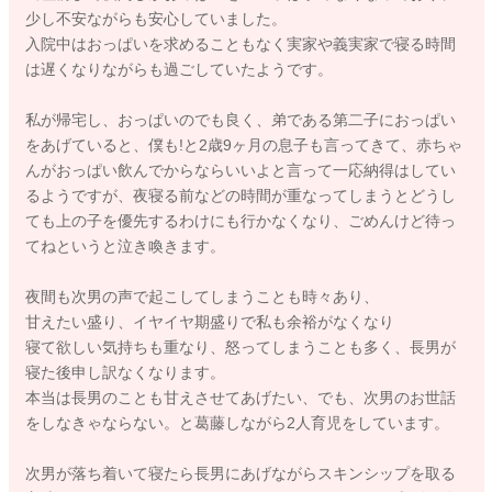
少し不安ながらも安心していました。
入院中はおっぱいを求めることもなく実家や義実家で寝る時間
は遅くなりながらも過ごしていたようです。
私が帰宅し、おっぱいのでも良く、弟である第二子におっぱい
をあげていると、僕も!と2歳9ヶ月の息子も言ってきて、赤ちゃ
んがおっぱい飲んでからならいいよと言って一応納得はしてい
るようですが、夜寝る前などの時間が重なってしまうとどうし
ても上の子を優先するわけにも行かなくなり、ごめんけど待っ
てねというと泣き喚きます。
夜間も次男の声で起こしてしまうことも時々あり、
甘えたい盛り、イヤイヤ期盛りで私も余裕がなくなり
寝て欲しい気持ちも重なり、怒ってしまうことも多く、長男が
寝た後申し訳なくなります。
本当は長男のことも甘えさせてあげたい、でも、次男のお世話
をしなきゃならない。と葛藤しながら2人育児をしています。
次男が落ち着いて寝たら長男にあげながらスキンシップを取る