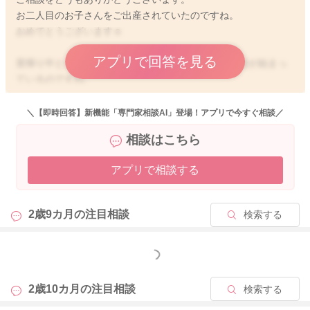
お二人目のお子さんをご出産されていたのですね。
おめでとうございます☺︎
アプリで回答を見る
里帰り中ということで、お兄ちゃんと弟くんとの生活が始まっ
ているのですね。
お兄ちゃんも一緒におっぱいを飲んでいるのですね。
＼【即時回答】新機能「専門家相談AI」登場！アプリで今すぐ相談／
引き続きまずは弟くんが片方のおっぱいを飲んでくれたら、飲
相談はこちら
んでくれた方のおっぱいをお兄ちゃんに飲ませてあげて、同時
に授乳をされてみてもいいと思いますよ。
アプリで相談する
おっぱいに関しては、まず弟くんからということは、徹底をさ
れるといいと思いますよ。
2歳9カ月の
注目相談
検索する
そしてお兄ちゃんも今はおかあさんが自分のところへ帰ってき
て、弟くんも一緒でと気が立っている、興奮気味なところもあ
るかもしれません。
もっと見る
しかしだんだん一緒にいることが当たり前になってくると、夜
中に弟くんが泣き出しても寝ているようになってくることもあ
2歳10カ月の
注目相談
検索する
りますよ。