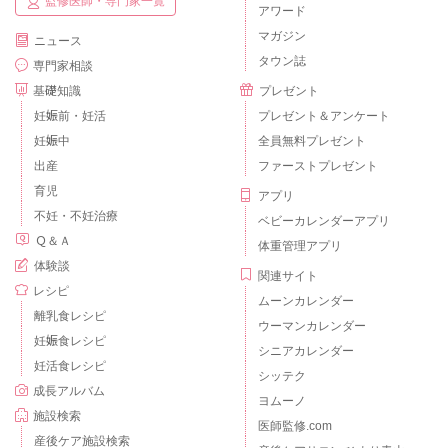
監修医師・専門家一覧
アワード
マガジン
ニュース
タウン誌
専門家相談
基礎知識
プレゼント
妊娠前・妊活
プレゼント＆アンケート
妊娠中
全員無料プレゼント
出産
ファーストプレゼント
育児
アプリ
不妊・不妊治療
ベビーカレンダーアプリ
Ｑ＆Ａ
体重管理アプリ
体験談
関連サイト
レシピ
ムーンカレンダー
離乳食レシピ
ウーマンカレンダー
妊娠食レシピ
シニアカレンダー
妊活食レシピ
シッテク
成長アルバム
ヨムーノ
施設検索
医師監修.com
産後ケア施設検索