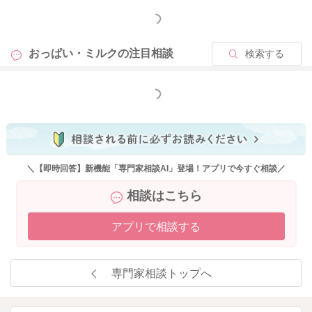
もっと見る
今はご実家で過ごされているということなので、授乳以外の弟
くんのお世話を可能な限りご家族にもお願いされてみるのもい
おっぱい・ミルクの
注目相談
検索する
いと思います。
あまりぱんなこったぱんさんが抱え込み過ぎなくてもいいと思
います。
もっと見る
弟くんはまだ他のご家族に抱っこをしてもらっていたりするの
でもいい頃だと思います。
しかしお兄ちゃんはやはりぱんなこったぱんさんがいいときに
なると思いますので、ご家族の協力を得ながら無理のない程度
に向き合うようにされるといいと思いますよ。
＼【即時回答】新機能「専門家相談AI」登場！アプリで今すぐ相談／
隣で一緒にお昼寝をするのもいいと思いますし、お兄ちゃんが
相談はこちら
何か訴えてきた時には、何かをしている時でも可能な限り一旦
その手を止めて、向き合ってあげていただくのもいいです。
アプリで相談する
そして隣に座ってくれたり、隣でゴロンとしてくれた時にも、
とにかくよく触れてあげるといいですよ。
専門家相談トップへ
たくさん背中をさすってあげてみるのもいいと思います。
そうしていただくことでも、お兄ちゃんの気持ちもまただんだ
ん落ち着いていくようになりますよ。