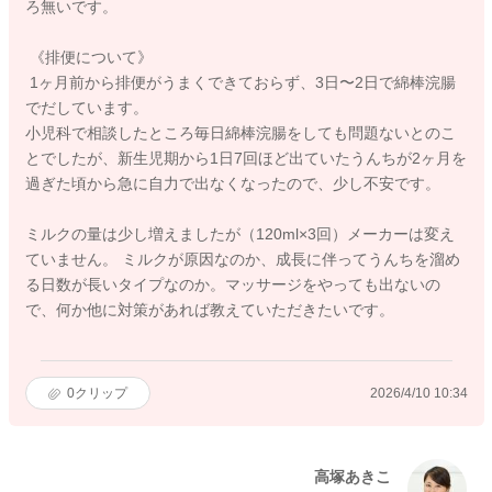
ろ無いです。
《排便について》
1ヶ月前から排便がうまくできておらず、3日〜2日で綿棒浣腸
でだしています。
小児科で相談したところ毎日綿棒浣腸をしても問題ないとのこ
とでしたが、新生児期から1日7回ほど出ていたうんちが2ヶ月を
過ぎた頃から急に自力で出なくなったので、少し不安です。
ミルクの量は少し増えましたが（120ml×3回）メーカーは変え
ていません。 ミルクが原因なのか、成長に伴ってうんちを溜め
る日数が長いタイプなのか。マッサージをやっても出ないの
で、何か他に対策があれば教えていただきたいです。
0
クリップ
2026/4/10 10:34
高塚あきこ