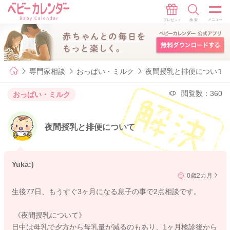
専門家相談
おっぱい・ミルク
夜間授乳と排便について
閲覧数：360
おっぱい・ミルク
夜間授乳と排便について
Yuka:)
0歳2カ月
生後77日、もうすぐ3ヶ月になる息子の事で2点相談です。
《夜間授乳について》
日中は母乳で夕方から母乳量が減るのもあり、1ヶ月検診後から