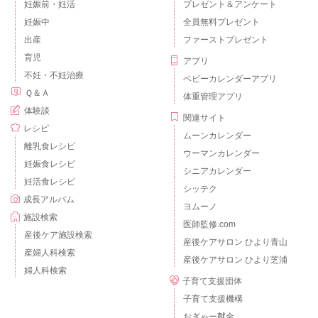
妊娠前・妊活
プレゼント＆アンケート
妊娠中
全員無料プレゼント
出産
ファーストプレゼント
育児
アプリ
不妊・不妊治療
ベビーカレンダーアプリ
Ｑ＆Ａ
体重管理アプリ
体験談
関連サイト
レシピ
ムーンカレンダー
離乳食レシピ
ウーマンカレンダー
妊娠食レシピ
シニアカレンダー
妊活食レシピ
シッテク
成長アルバム
ヨムーノ
施設検索
医師監修.com
産後ケア施設検索
産後ケアサロン ひより青山
産婦人科検索
産後ケアサロン ひより芝浦
婦人科検索
子育て支援団体
子育て支援機構
おぎゃー献金