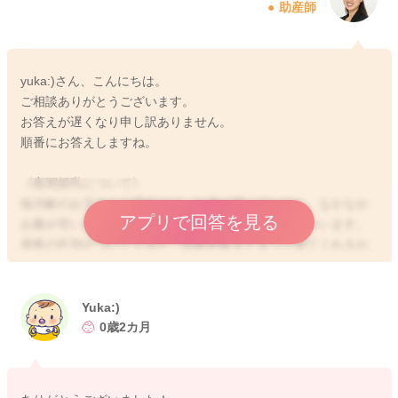
助産師
yuka:)さん、こんにちは。
ご相談ありがとうございます。
お答えが遅くなり申し訳ありません。
順番にお答えしますね。
《夜間授乳について》
低月齢のお子さんの場合には、お腹が空いていても、なかなか
アプリで回答を見る
お腹が空いたアピールをしないお子さんもいらっしゃいます。
昼夜の区別がついてくると、比較的夜まとまって寝てくれるお
子さんも増えてきますが、まだ胃の容量も小さいので、夜間の
授乳回数が減ると、1日のトータル哺乳量が減ってしまい、体重
増加が緩やかになってしまうことがあります。
Yuka:)
また、おっぱいの分泌も、間隔が空くことで、減ってきてしま
0歳2カ月
う可能性があります。ですので、お子さんがあまり欲しがらな
かったとしても、夜間も4〜5時間に1回程度は授乳なさった方が
いいかと思いますよ。生後半年ごろになれば、おっぱいの分泌