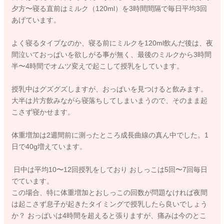
夕方〜寝る直前はミルク（120ml）を3時間間隔で毎日平均3回
あげています。
よく寝るタイプなのか、寝る前にミルクを120ml飲んだ後は、夜
間泣いておっぱいを欲しがる事が無く、最後のミルクから3時間
半〜4時間でオムツ変えで起こして授乳をしています。
授乳中はグズグズしますが、おっぱいを見つけると飲みます。
大半は片方飲みながら寝落ちしてしまいまうので、そのまま起
こさず寝かせます。
体重増加は2週間前に測ったところ成長曲線の真ん中でした。1
日で40g増えています。
日中は平均10〜12回授乳をしており おしっこは5回〜7回毎日
でています。
この場合、特に体重増加とおしっこの回数が問題なければ夜間
は起こさず息子が起きたタイミングで授乳したら良いでしょう
か？ おっぱいは4時間を超えると張りますが、痛みは今のとこ