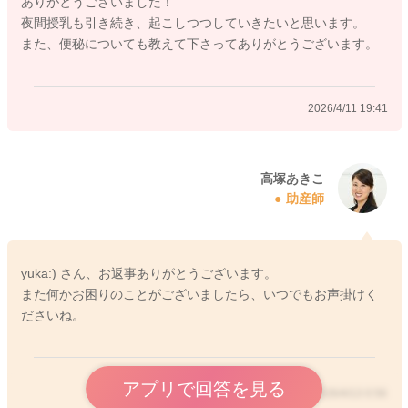
ありがとうございました！
も安定してくると言われていますし、お子さんも一度にたくさ
夜間授乳も引き続き、起こしつつしていきたいと思います。
ん飲めるようになってきますので、今の時期には、やってくだ
また、便秘についても教えて下さってありがとうございます。
さっているように、夜中に一度は起こして飲ませていただく方
が安心と思います。
2026/4/11 19:41
《排便について》
ウンチの回数が少なくなったということですが、成長ととも
に、ウンチが硬くなったり、回数が減ったりすることは多いで
すよ。腸内にウンチを溜めることが出来るようになってきた
高塚あきこ
助産師
り、まだ腸内細菌叢が不安定なので、腸内の環境が変化するた
びに、ウンチの回数が減ったり増えたり、変化することはよく
あります。
基本的には、綿棒浣腸などでお手伝いすれば自力でウンチを出
yuka:) さん、お返事ありがとうございます。
すことが出来ていて、お子さんが特に苦しがるようなことがな
また何かお困りのことがございましたら、いつでもお声掛けく
ければ、ご様子を見ていただいて特に問題はないかと思いま
ださいね。
す。お子さんが苦しがることがあったり、便秘が続いて吐き戻
しが増えてしまったりすることがなければ、今のペースがお子
さんなりの排便のペースとしてお考えいただいて良いと思いま
アプリで回答を見る
すよ。
2026/4/13 0:56