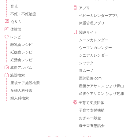
育児
アプリ
不妊・不妊治療
ベビーカレンダーアプリ
Ｑ＆Ａ
体重管理アプリ
体験談
関連サイト
レシピ
ムーンカレンダー
離乳食レシピ
ウーマンカレンダー
妊娠食レシピ
シニアカレンダー
妊活食レシピ
シッテク
成長アルバム
ヨムーノ
施設検索
医師監修.com
産後ケア施設検索
産後ケアサロン ひより青山
産婦人科検索
産後ケアサロン ひより芝浦
婦人科検索
子育て支援団体
子育て支援機構
おぎゃー献金
母子栄養懇話会