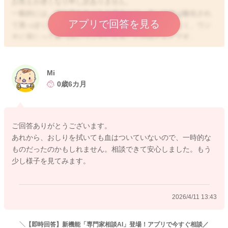
お答えが遅くなり申し訳ありません。
一般的には、消化管出血がある場合には、赤い出血は酸化され
アプリで回答を見る
て黒っぽくなります。ですので、出血は赤い色ではなく、ウン
チに混じって黒っぽいウンチになることがほとんどです。
お写真を拝見しますと、赤い血が混じっているようですね。こ
の場合には、肛門が切れているなど、うんちが出る際の出血で
ある場合がほとんどで、肛門のトラブルが疑われます。お写真
Mi
を拝見する限りですと、少し緩めのウンチのようにお見受けし
0歳6カ月
ますが、緩めのウンチが続いていたりすれば、肛門が一時的に
切れたりすることもよくあります。
肛門は粘膜ですので、とても弱く、大人でも排便時に強い力が
ご回答ありがとうございます。
かかれば、肛門が自然に切れてしまうのと同じような状態で
あれから、おしりを拭いても血はついていないので、一時的な
す。ですが、一度肛門が切れてしまったとしても、すぐに自然
ものだったのかもしれません。相談できて安心しました。もう
治癒しますので、ご心配ないですよ。お子さんの他のご様子が
少し様子を見てみます。
お変わりなければ、しばらくご様子を見ていただいて良いので
はないかと思いますが、もし、繰り返し見られたり、お子さん
のご様子で気になるところがある場合には、ウンチのついたオ
2026/4/11 13:43
ムツを持参していただいて、小児科でご相談くださいね。
＼【即時回答】新機能「専門家相談AI」登場！アプリで今すぐ相談／