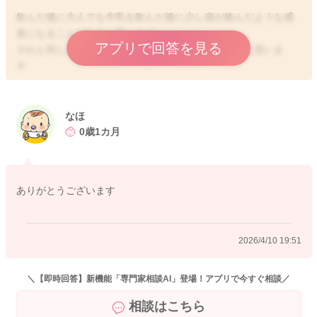
飲んだ後に大人でも牛乳を飲んだ後に少し痰が絡んだような感
覚になることがあると思います。
アプリで回答を見る
それと同じようなことが起こっているのではないかと思いま
す。
体も小さく喉なども狭目になりますので、その分絡んだような
音もしやすくなるのではないかと思います。
なほ
顔色が悪くなったり、苦しそうにする様子が見られるようにな
0歳1カ月
ることもないようでしたら、様子を見ていただいていいように
思いますよ。
ありがとうございます
よかったら参考になさってみて下さい。
どうぞよろしくお願いします。
2026/4/10 19:51
また、大変恐縮ですが、ベビーカレンダー事務局から、以下の
ような連絡を受けておりますので、お手間をおかけして申し訳
ありませんが、下記をお読みいただき、ご理解いただけますと
＼【即時回答】新機能「専門家相談AI」登場！アプリで今すぐ相談／
幸いです。
相談はこちら