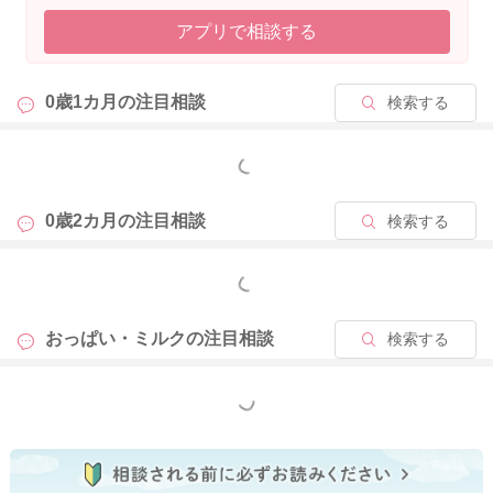
【新しい内容のご相談に関して】
アプリで相談する
こんにちは、ベビーカレンダー事務局です。
いつもベビーカレンダーの専門家相談コーナーをご利用くださ
り、ありがとうございます。
0歳1カ月の
注目相談
検索する
大変恐縮ではございますが、新しい内容のご相談に関しまして
もっと見る
は、相談検索の精度向上の為、「回答に対する返信」ではな
く、新たにご相談内容を投稿していただけますと幸いです。
0歳2カ月の
注目相談
検索する
同じようなお悩みをお持ちの方が相談を簡単に検索できること
により、お悩みの解決に繋がる可能性がございます。大変お手
もっと見る
間ではございますが、ご理解いただけますと幸いです。
おっぱい・ミルクの
注目相談
検索する
これからもベビーカレンダーの専門家相談コーナーをよろしく
お願いいたします。
もっと見る
2026/4/10 14:26