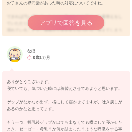
お子さんの襟汚染があった時の対応についてですね。
できれば汚してしまったことに気づかれた時に、お着替えをし
アプリで回答を見る
ていただくのがいいと思います。
濡れていることで、湿疹ができやすくなったり、冷えてしまう
こともあります。
はっきりとした決まりはないと思いますが、
寝ていてもお着替えをしてしまってもいいと思います。
なほ
0歳1カ月
ガーゼなどを挟み込み、不快にならないようにしながら、ちょ
こちょことガーゼがお顔にかかってしまうようなことはないか
をみていただき、注意していただけるといいと思いますよ。
ありがとうございます。
寝ていても、気づいた時には着替えさせてみようと思います。
よかったら参考になさってみて下さい。
どうぞよろしくお願いします。
ゲップがなかなか出ず、横にして寝かせてますが、吐き戻しが
あるのかなと思ってます。
もう一つ、授乳後ゲップが出ても出なくても横にして寝かせた
2026/4/10 10:13
とき、ゼーゼー・母乳？か何か詰まった？ような呼吸をする事