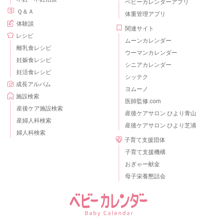
ベビーカレンダーアプリ
Ｑ＆Ａ
体重管理アプリ
体験談
関連サイト
レシピ
ムーンカレンダー
離乳食レシピ
ウーマンカレンダー
妊娠食レシピ
シニアカレンダー
妊活食レシピ
シッテク
成長アルバム
ヨムーノ
施設検索
医師監修.com
産後ケア施設検索
産後ケアサロン ひより青山
産婦人科検索
産後ケアサロン ひより芝浦
婦人科検索
子育て支援団体
子育て支援機構
おぎゃー献金
母子栄養懇話会