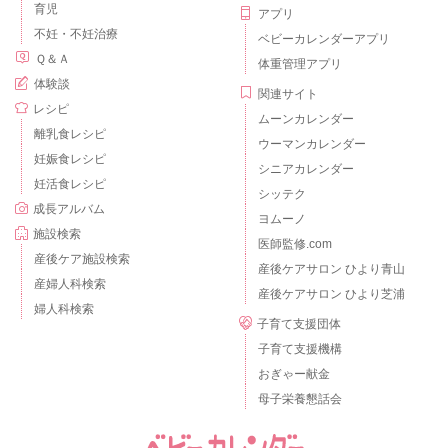
育児
アプリ
不妊・不妊治療
ベビーカレンダーアプリ
Ｑ＆Ａ
体重管理アプリ
体験談
関連サイト
レシピ
ムーンカレンダー
離乳食レシピ
ウーマンカレンダー
妊娠食レシピ
シニアカレンダー
妊活食レシピ
シッテク
成長アルバム
ヨムーノ
施設検索
医師監修.com
産後ケア施設検索
産後ケアサロン ひより青山
産婦人科検索
産後ケアサロン ひより芝浦
婦人科検索
子育て支援団体
子育て支援機構
おぎゃー献金
母子栄養懇話会