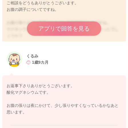
ご相談をどうもありがとうございます。
お腹の調子についてですね。
お腹の張り止めを服用されながら自宅安静中なのですね。
アプリで回答を見る
マグネシウムは、酸化マグネシウムということでよかったでし
ょうか？
お通じがあまり出にくいようですね。
妊娠月齢的にも、お腹も大きくなってきている分胃も圧迫をさ
くるみ
れるようになっていると思います。
1歳9カ月
水様便が出ているということで、痛みはないようですが、お腹
の張りが増えていることもないでしょうか？
お返事下さりありがとうございます。
少量ずつしか出ていないこともあるようですし、その分溜まっ
酸化マグネシウムです。
ていることもありましたら、お腹が張りやすくなることもある
かもしれません。
お腹の張りは夜にかけて、少し張りやすくなっているかなあと
思います。
念のためにかかりつけの先生へもご相談をされてみてはいかが
でしょうか？