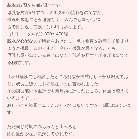
基本3時間から4時間ごとで、
母乳を片方5分ずつ→ミルク80の流れなのですが、
最近80飲むことがほぼなく、飲んでも30から40。
舌で押し返して飲まない時もあります。
（1日トータルだと350〜450程）
脱水が心配なので時間をあけたり、色々角度を調整して飲ませ
ようと挑戦するのですが、泣いて機嫌が悪くなることも。
母乳も量が出ている感じはなく、乳首を押すとポタポタ出てく
る程度です。
1ヶ月検診でも相談したところ何故か体重はしっかり増えてお
り、成長曲線的にも問題ないとは言われました。
その後自宅の体重計でも簡易的に計ったところ、体重は増えて
いるようです。
おしっこも毎回オムツたぷたぷではないですが、6回は出ていま
す。
ただ同じ時期の赤ちゃんと比べると
飲む量が少ない気がして心配です。