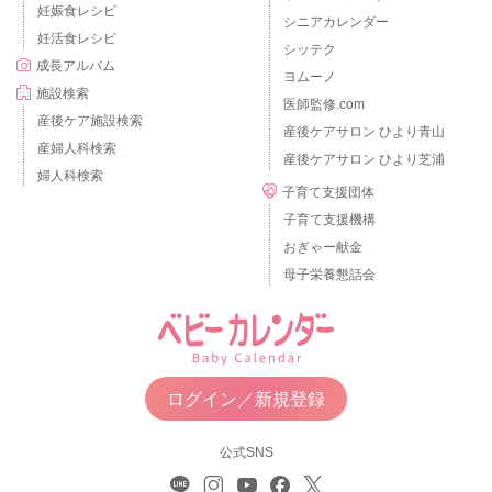
妊娠食レシピ
シニアカレンダー
妊活食レシピ
シッテク
成長アルバム
ヨムーノ
施設検索
医師監修.com
産後ケア施設検索
産後ケアサロン ひより青山
産婦人科検索
産後ケアサロン ひより芝浦
婦人科検索
子育て支援団体
子育て支援機構
おぎゃー献金
母子栄養懇話会
ログイン／新規登録
公式SNS