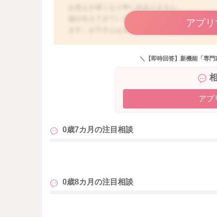
お答えが遅くなり申し訳ありません。
歯が生えてきていて、歯茎がむず痒かったりす
アプリ
ます。お子さんはまだ、噛んでいいものといけ
され、痒くて噛んでしまう場合も多いです。ま
とが、遊んでもらっていると勘違いして、やっ
＼【即時回答】新機能「専門
なかなか噛むことをすぐにやめさせるのは難し
していただきカミカミしてもらったり、表情や
されてみてください。お子さんも小さいながら
また、噛んだ時には、授乳をすぐにやめていた
アプ
していました。お子さんは、おっぱいがもらえ
ても授乳は終わりにするということを続けてい
0歳7カ月の
注目相談
もらえなくなるということを学んでいきます。
また、鼻をつまむのもいいですよ。鼻呼吸がで
お辛い場合には、一時的に搾乳をなさってもい
も
乳で搾る量を調整していっていただくことで、
乳で十分な量にならない場合には、ミルクを補
0歳8カ月の
注目相談
お子さんは哺乳瓶を嫌がる場合もありますが、
ないのだと理解して、噛まなくなってくるかも
くなってくるかと思いますよ。 よろしければお
も