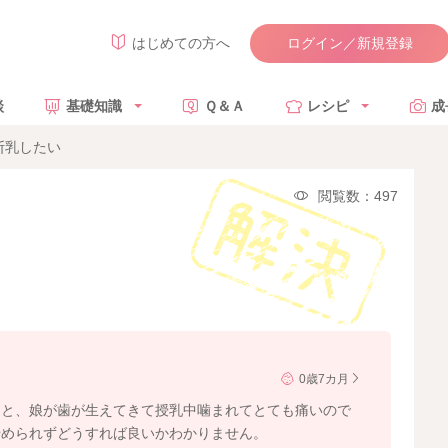
ログイン／新規登録
はじめての方へ
談
基礎知識
Ｑ＆Ａ
レシピ
成
断乳したい
閲覧数：497
0歳7カ月
つと、娘が歯が生えてきて授乳中噛まれてとても痛いので
やめられずどうすれば良いかわかりません。