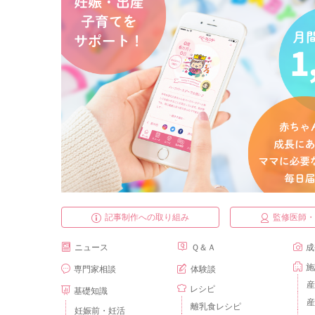
記事制作への取り組み
監修医師
ニュース
Ｑ＆Ａ
成
施
専門家相談
体験談
産
レシピ
基礎知識
産
離乳食レシピ
妊娠前・妊活