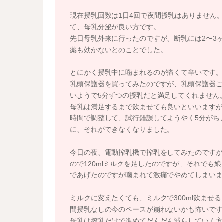
現在授乳回数は1日4回で夜間授乳はありません。
て、母乳分泌が良い方です。
先日母乳外来に行ったのですが、断乳には2〜3
薬も効かないとのことでした。
とにかく授乳中に噛まれるのが痛くて辛いです
乳頭保護器を買ってみたのですが、乳頭保護器
いようで5分ずつの授乳だと満足してくれません
母乳は満足するまで飲ませても良いといいます
時間で調整して、試行錯誤してようやく5分がち
に、それができなくなりました。
今日の夜、電動搾乳機で搾乳をしてみたのですが、
ので120mlミルクを足したのですが、それでも
であげたのですが噛まれて激痛でやめてしまい
ミルクに変えたくても、ミルクで300ml飲ませ
間授乳なしの今のペースが崩れないかも怖いで
母乳は搾乳だけで進めてだんだん減らしていく