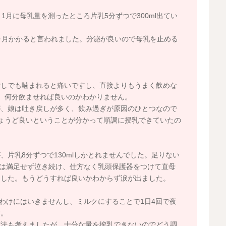
1月に母乳量を測ったところ片乳5分ずつで300ml出てい
ヶ月かかると言われました。分泌が良いので母乳を止める
。
ごしでも噛まれると痛いですし、直接よりもうまく飲めな
。何分飲ませれば良いのかわかりません。
が、娘は吐き戻しが多く、飲み過ぎが原因のひとつなので
ょうど良いということが分かって順調に授乳できていたの
片乳8分ずつで130mlしかとれませんでした。足りない
娘は満足せず泣き続け、仕方なく乳頭保護器をつけて直母
ました。もうどうすれば良いかわからず涙が出ました。
るわけにはいきませんし、ミルクにすることで1日4回で夜
す。
方法も考えましたが、十分な量を搾乳できないのでどう調