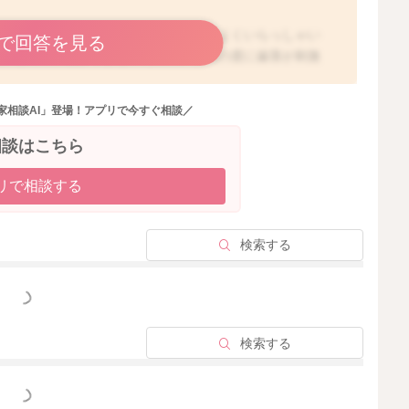
ると、授乳の際に乳首を噛むお子さんはよくいらっしゃい
で回答を見る
ないものの区別ができないために、授乳の度に歯茎が刺激
た、ママさんが痛がっているご様子や「痛い」と発するこ
てしまう場合もあります。
家相談AI」登場！アプリで今すぐ相談／
い場合もありますが、歯が痒い場合には、歯固めなどを渡
声などで、噛まれることが本当に嫌だということをお伝え
相談はこちら
に理解されていくかと思います。
だいてもいいですよ。私はおっぱいを噛まれた時にはそう
リで相談する
ないことで、最初は泣くかと思いますが、噛まれたら泣い
ただくと、お子さんなりに、おっぱいを噛むとおっぱいが
検索する
きなくなるので、お口を離してくれます。また、噛まれて
いですよ。断乳を進めていきたいということでしたら、搾
っと見る
次第におっぱいの分泌は減ってくると思います。もし、搾
足していただいて良いですよ。
検索する
それも、おっぱいを噛むと、哺乳瓶でしか飲ませてもらえ
しれません。続けているうちに、次第におっぱいを噛まな
試しくださいね。
っと見る