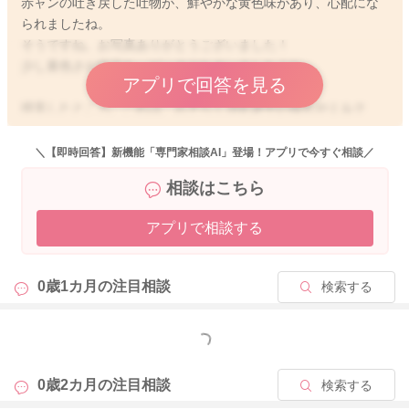
赤ャンの吐き戻した吐物が、鮮やかな黄色味があり、心配にな
られましたね。
そうですね。お写真ありがとうございました！
少し黄色さが目立ち、ビックリなさいましたよね。
アプリで回答を見る
拝見したところ、これは、おそらく消化途中の母乳やミルク
に、胃液などの消化液が混じったものと推測します。
＼【即時回答】新機能「専門家相談AI」登場！アプリで今すぐ相談／
血液がついているわけではありませんし、心配なさらなくて平
相談はこちら
気と思います。
アプリで相談する
また吐き戻しが明らかに続き、違和感がある場合には、医師に
もご相談をよろしくお願いします😊
0歳1カ月の
注目相談
検索する
2026/3/30 20:46
もっと見る
0歳2カ月の
注目相談
検索する