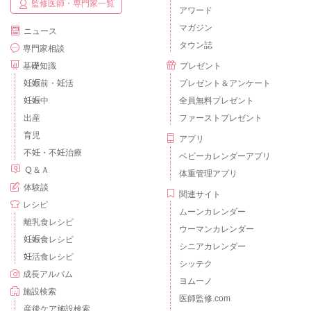
監修医師・専門家一覧
アワード
マガジン
ニュース
タウン誌
専門家相談
基礎知識
プレゼント
妊娠前・妊活
プレゼント＆アンケート
妊娠中
全員無料プレゼント
出産
ファーストプレゼント
育児
アプリ
不妊・不妊治療
ベビーカレンダーアプリ
Ｑ＆Ａ
体重管理アプリ
体験談
関連サイト
レシピ
ムーンカレンダー
離乳食レシピ
ウーマンカレンダー
妊娠食レシピ
シニアカレンダー
妊活食レシピ
シッテク
成長アルバム
ヨムーノ
施設検索
医師監修.com
産後ケア施設検索