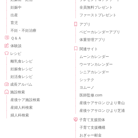
妊娠中
全員無料プレゼント
出産
ファーストプレゼント
育児
アプリ
不妊・不妊治療
ベビーカレンダーアプリ
Ｑ＆Ａ
体重管理アプリ
体験談
関連サイト
レシピ
ムーンカレンダー
離乳食レシピ
ウーマンカレンダー
妊娠食レシピ
シニアカレンダー
妊活食レシピ
シッテク
成長アルバム
ヨムーノ
施設検索
医師監修.com
産後ケア施設検索
産後ケアサロン ひより青山
産婦人科検索
産後ケアサロン ひより芝浦
婦人科検索
子育て支援団体
子育て支援機構
おぎゃー献金