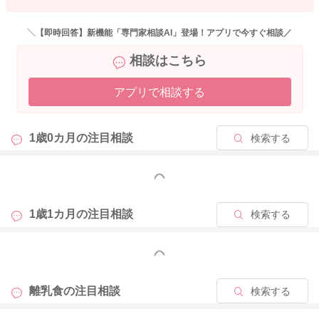
す。
食後４時間程度はあくようにして、食事やミルク（補食）の時
＼【即時回答】新機能「専門家相談AI」登場！アプリで今すぐ相談／
間を作っていけるとよいです。
相談はこちら
１回の食事時間は短めに、短期集中で乗り切っていきましょ
う。
アプリで相談する
よろしくお願いします。
1歳0カ月の
注目相談
検索する
2026/3/30 13:25
もっと見る
1歳1カ月の
注目相談
検索する
もっと見る
離乳食の
注目相談
検索する