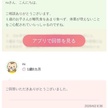
ruさん、こんにちは。
ご相談ありがとうございます。
１歳のお子さんが離乳食をあまり食べず、体重が増えないこと
をご心配されていらっしゃるのですね。
２．３か月で１ｋｇくらいの体重増加はありそうとのこと、
アプリで回答を見る
１歳までは、300~450g/月、１歳以降は100~200g/月が目安にな
りますので、体重増加はお子さんなりにできているのかなとも
感じました。
ここ数日風邪気味で鼻水も出てしまっているとのこと、食べな
ru
い原因として考えられますね。
1歳0カ月
好き嫌いを表現できるようになった発達の証でもありますの
で、うまく付き合っていけるとよいですね。
ベビーフードを活用しても大丈夫です。
ご回答いただきありがとうございました。
お子さんが自分で食べることに喜びを感じる時期でもあります
ので、手づかみで食べられるものを多めに準備していくこと
で、食事量が増えてくることもありますよ。
2026/4/2 8:36
空腹を感じることができると、食べ方も変わってきやすいで