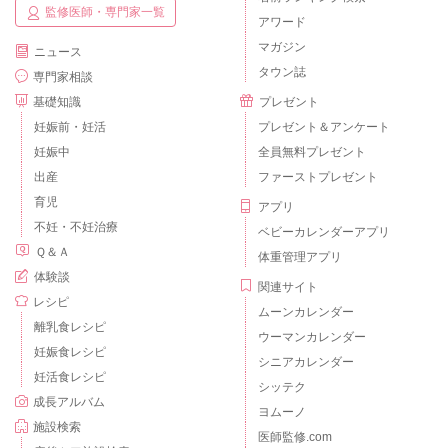
監修医師・専門家一覧
アワード
マガジン
ニュース
タウン誌
専門家相談
基礎知識
プレゼント
妊娠前・妊活
プレゼント＆アンケート
妊娠中
全員無料プレゼント
出産
ファーストプレゼント
育児
アプリ
不妊・不妊治療
ベビーカレンダーアプリ
Ｑ＆Ａ
体重管理アプリ
体験談
関連サイト
レシピ
ムーンカレンダー
離乳食レシピ
ウーマンカレンダー
妊娠食レシピ
シニアカレンダー
妊活食レシピ
シッテク
成長アルバム
ヨムーノ
施設検索
医師監修.com