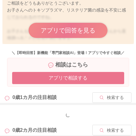
ご相談をどうもありがとうございます。
お子さんへのトキソプラズマ、リステリア菌の感染を不安に感
じておられるのですね。
アプリで回答を見る
お子さんも生まれていることもありますので、お子さんから直
接調べることになると思いますよ。
小児科で、ご相談いただくといいと思います。
妊娠中のいつ頃に感染を疑われるものを摂取されていたのかな
＼【即時回答】新機能「専門家相談AI」登場！アプリで今すぐ相談／
ども合わせてお伝えいただくといいと思います。
相談はこちら
問診、診察の上で、検査は必要かどうか先生も判断をしてくだ
さるのではと思います。
アプリで相談する
どうぞよろしくお願いします。
0歳1カ月の
注目相談
検索する
2026/3/27 8:00
もっと見る
0歳2カ月の
注目相談
検索する