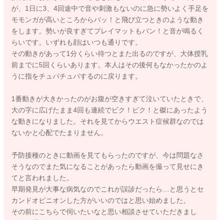
が、1日に3、4回途中で音や刺激もないのに急に勢いよく手足を
モモンガが高いところからバッ！と飛び立つときのような動き
をします。勢いが良すぎてプレイマットもバン！と音が鳴るく
らいです。いずれも顔はいつも通りです。
その動きがあって1分くらい待つとまた出るのですが、大体授乳
前までに5回くらいあります。本人はその後何もなかったかのよ
うに指をチュパチュパするのに戻ります。
1番動きが大きかったのがお腹が空きすぎて泣いていたときで、
大の字に広げたまま4回も連続でビク！ビク！と磔にあったよう
な動きになりました。それを見てからウエスト症候群なのでは
ないかと心配でたまりません。
予防接種のときに動画を見てもらったのですが、今は問題なさ
そうなのでまた気になることがあったら動画を撮って見せにき
てと言われました。
早期発見が大事な病気なのでこれが誤診だったら…と思うとセ
カンドオピニオンした方がいいのではと思い始めました。
その前にこちらで伺いたいなと思い相談させていただきまし