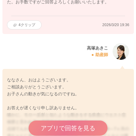
た。お手数ですがご回答よろしくお願いいたします。
4
クリップ
2026/3/20 19:36
高塚あきこ
助産師
ななさん、おはようございます。
ご相談ありがとうございます。
お子さんの動きが気になるのですね。
お答えが遅くなり申し訳ありません。
確かに、モロー反射と似たような動きをする疾患にウエスト症
候群と言われる、点頭てんかんがあります。
アプリで回答を見る
点頭てんかんは、大半が1歳未満に発症し、特に生後4～7ヶ月の
赤ちゃんに多く見られる疾患と言われています。 てんかんは慢