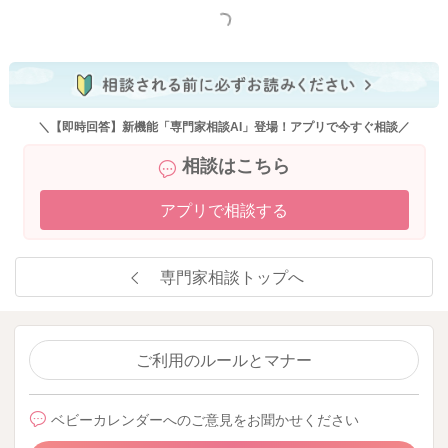
多少の個人差がありますが、一般的にびくっとして両手を広げ
もっと見る
る動作は生後4ヶ月頃に消失し、遅くても６ヶ月には完全に見ら
れなくなります。
実際に拝見していませんので、はっきりとしたことは明言でき
ませんが、一度医師にも動画を診てもらい、問題ないと言われ
たようであれば、少なくとも緊急性はないように思いますよ。
＼【即時回答】新機能「専門家相談AI」登場！アプリで今すぐ相談／
もし、気になるような反応や動作が続く時には、再度小児科で
相談はこちら
ご相談なさるといいかもしれませんね。
アプリで相談する
2026/3/22 6:56
専門家相談トップへ
ご利用のルールとマナー
ベビーカレンダーへのご意見をお聞かせください