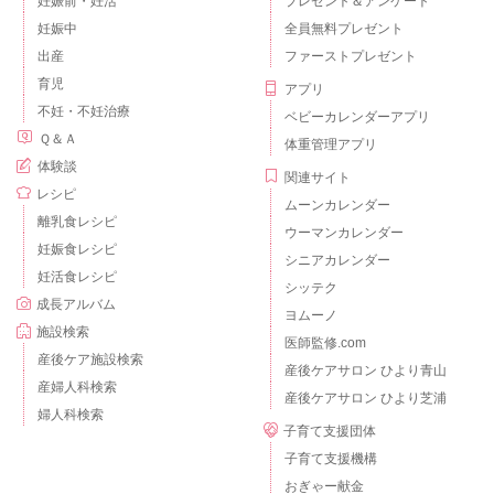
妊娠前・妊活
プレゼント＆アンケート
妊娠中
全員無料プレゼント
出産
ファーストプレゼント
育児
アプリ
不妊・不妊治療
ベビーカレンダーアプリ
Ｑ＆Ａ
体重管理アプリ
体験談
関連サイト
レシピ
ムーンカレンダー
離乳食レシピ
ウーマンカレンダー
妊娠食レシピ
シニアカレンダー
妊活食レシピ
シッテク
成長アルバム
ヨムーノ
施設検索
医師監修.com
産後ケア施設検索
産後ケアサロン ひより青山
産婦人科検索
産後ケアサロン ひより芝浦
婦人科検索
子育て支援団体
子育て支援機構
おぎゃー献金