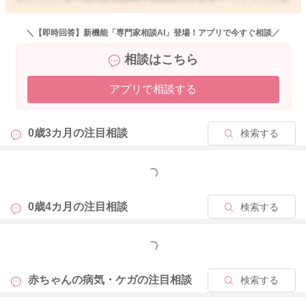
性の脳疾患で、けいれんなどの症状が見られるのが特徴です。
点頭てんかんは低月齢のお子さんの発症がほとんどなので、け
＼【即時回答】新機能「専門家相談AI」登場！アプリで今すぐ相談／
いれんの症状をモロー反射と勘違いして見逃してしまう可能性
相談はこちら
もありますが、点頭てんかんの症状としては、覚醒直後や眠い
ときに突然、頭部を一瞬ガクンと前屈させてうなずくようなし
アプリで相談する
ぐさをする、両上肢を振り上げたり、体を折りげるようにお辞
儀をしたりする発作が数秒続く、ほとんどの場合は意識が保た
れているなどが挙げられています。このような症状が、生後3～
0歳3カ月の
注目相談
検索する
11ヶ月の間に1日何回も見られる場合は、点頭てんかんが疑われ
ます。また、発作が現れる前後は急に笑わなくなったり、不機
嫌になったり、これまでできていた発達の退行があるとも言わ
もっと見る
れています。
一方で、モロー反射は、お子さんが急にびくっとし、両手を開
0歳4カ月の
注目相談
検索する
いて腕を外側に伸ばし広げることがあります。その後、両手を
握り、抱きつくように腕を曲げ縮めることもあります。この一
もっと見る
連の動作を、モロー反射と言います。これは、赤ちゃんの時期
だけに見られる原始反射のひとつですので、異常ではありませ
赤ちゃんの病気・ケガの
注目相談
検索する
ん。モロー反射は、生まれてから限られた時期だけに見られる
現象で、成長とともになくなっていきます。見られる時期には