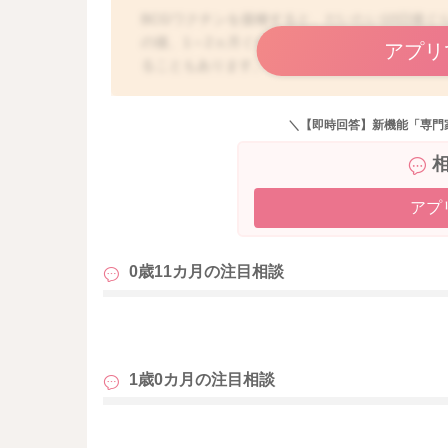
BCGワクチンを接種すると、だいたい10日後
の後、1～2ヵ月ぐらいたったころに反応が最も
アプリ
ることもあります。
ぽこさんのお子さんは、接種なさってから既に6
うことですが、お子さんの場合、何らかの体調不
＼【即時回答】新機能「専門
り、皮膚トラブルが起こったりすることもあり
微熱も繰り返しているということですので、一
せんね。
アプ
0歳11カ月の
注目相談
も
1歳0カ月の
注目相談
も