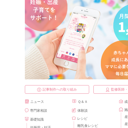
記事制作への取り組み
監修医師
ニュース
Ｑ＆Ａ
成
施
専門家相談
体験談
産
レシピ
基礎知識
産
離乳食レシピ
妊娠前・妊活