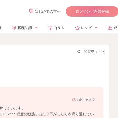
ログイン／新規登録
はじめての方へ
談
基礎知識
Ｑ＆Ａ
レシピ
成
閲覧数：444
0歳11カ月
カサしています。
.5-37.9程度の微熱が出たり下がったりを繰り返してい