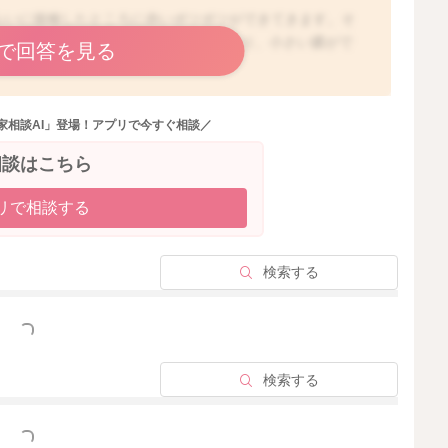
ぐらいに接種したところに赤いポツポツができてきます。そ
強くなり、接種部位がジュクジュクしたり、小さい膿がで
で回答を見る
ヶ月過ぎているのですね。お子さんの微熱が見られるとい
良があったりすると、BCGの跡が赤くなったり、膿んだ
家相談AI」登場！アプリで今すぐ相談／
ますよ。
度接種なさった小児科でご相談いただくと安心かもしれま
相談はこちら
リで相談する
2026/3/11 15:29
検索する
っと見る
検索する
っと見る