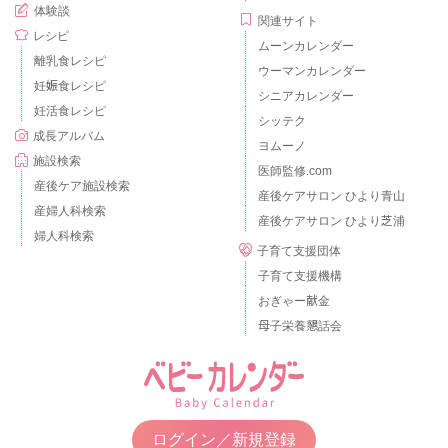
体験談
関連サイト
レシピ
ムーンカレンダー
離乳食レシピ
ウーマンカレンダー
妊娠食レシピ
シニアカレンダー
妊活食レシピ
シッテク
成長アルバム
ヨムーノ
施設検索
医師監修.com
産後ケア施設検索
産後ケアサロン ひより青山
産婦人科検索
産後ケアサロン ひより芝浦
婦人科検索
子育て支援団体
子育て支援機構
おぎゃー献金
母子栄養懇話会
ログイン／新規登録