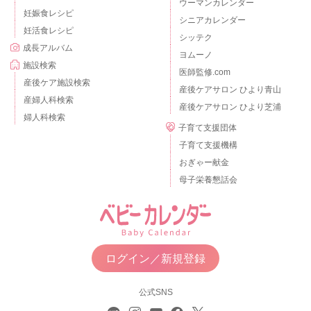
ウーマンカレンダー
妊娠食レシピ
シニアカレンダー
妊活食レシピ
シッテク
成長アルバム
ヨムーノ
施設検索
医師監修.com
産後ケア施設検索
産後ケアサロン ひより青山
産婦人科検索
産後ケアサロン ひより芝浦
婦人科検索
子育て支援団体
子育て支援機構
おぎゃー献金
母子栄養懇話会
ログイン／新規登録
公式SNS