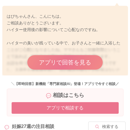
はぴちゃんさん、こんにちは。
ご相談ありがとうございます。
ハイター使用後の影響についてご心配なのですね。
ハイターの臭いが残っている中で、お子さんと一緒に入浴した
ことがご心配になりましたね。ママさんもご妊娠初期というこ
とであれば、なおさら心配なお気持ちになると思います。
アプリで回答を見る
お話を伺う限りですと、ずっと換気はなさっていたようです
し、入浴中も換気扇を回し、目の痛みや咳などの症状はないと
いうことですと、明らかな中毒症状はないように思いますよ。
ママさんもお子さんも、その後変わりなく過ごせているような
＼【即時回答】新機能「専門家相談AI」登場！アプリで今すぐ相談／
らあまりご心配はないように思いますよ。明らかな症状がなけ
相談はこちら
ればご様子を見ていただいていいと思いますよ。
アプリで相談する
2026/3/8 15:39
妊娠27週の
注目相談
検索する