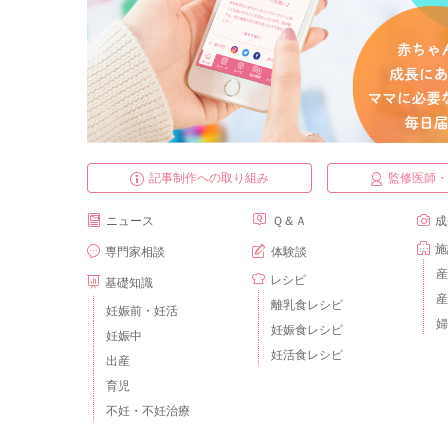
記事制作への取り組み
監修医師
ニュース
Ｑ＆Ａ
成
施
専門家相談
体験談
産
レシピ
基礎知識
産
離乳食レシピ
妊娠前・妊活
婦
妊娠食レシピ
妊娠中
妊活食レシピ
出産
育児
不妊・不妊治療