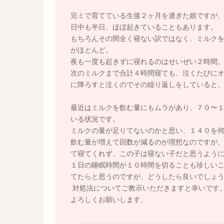
完ミで育てている生後２ヶ月を過ぎた娘ですが
日中も半日、ほぼ起きていることもあります。
もちろんその間全く寝ない訳ではなく、ミルク
がほとんど。
夜も一度も起きずに寝れるのはせいぜい２時間
次のミルクまで合計４時間寝ても、泣くたびに
に降ろすと泣くのでその繰り返しをしていると
最近はミルクを飲む量にもムラがあり、７０〜１
いる状況です。
ミルクの量が足りてないのかと思い、１４０を
飲む量が増えて回数が減るのが理想なのですが
て寝てくれず、この子は寝ない子だと思うよう
１日の睡眠時間が１０時間を切ることも珍しい
てたらと思うのですが、どうしたら良いでしょ
対処法についてご教示いただきますと幸いです
よろしくお願いします。