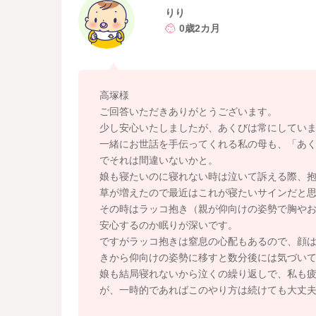
すると、30分などの細切れの睡眠である程度深
りり
んのご様子で気になることがないということで
0歳2カ月
ることにもある程度の体力を必要とします。で
ち長く寝られるようになってくることも多いの
また、昼夜の区別がついてくれば、日中は少し
だご自身で動き回る時期ではないと思いますが
高塚様
て、たくさん刺激を得てみると、活動と休息の
ご回答いただきありがとうございます。
ると思いますよ。
少し安心いたしましたが、あくびは常にしてい
一緒にお世話を手伝ってくれる私の母も、「あ
でそれは間違いないかと。
娘も寝たいのに寝れない時は泣いて訴える際、
草が増えたので最近はこれが寝たいサインだと
その時はラッコ抱き（親が仰向けの姿勢で胸や
安心するのか眠りが深いです。
ですがラッコ抱きは窒息の心配もあるので、顔
きから仰向けの姿勢に移すと数分後には気づい
娘も結局寝れないから泣くの繰り返しで、私も
が、一時的であればこのやり方は続けても大丈