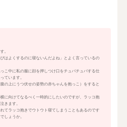
く寝られていることもあるのかもしれません。他にお子さ
したら、しばらくご様子を見てあげてくださいね。長く寝
すので、成長に伴って次第に体力がついてくれば、そのう
で、見守ってあげてくださいね。
運動量や活動量を増やしてみてもいいかもしれません。ま
、うつ伏せ遊びをなさってみたり、お散歩やお出かけをし
メリハリがついて、少しずつ長く寝られるようになってく
ます。
くびはよくするのに寝ないんだよね」とよく言っているの
抱っこ中に私の服に顔を押しつけ口をチュパチュパする仕
2026/3/6 1:11
思っています。
お腹の上にうつ伏せの姿勢の赤ちゃんを抱っこ）をすると
は横に向けてなるべく一時的にしたいのですが、ラッコ抱
て泣きます。
疲れてラッコ抱きでウトウト寝てしまうこともあるのです
夫でしょうか。