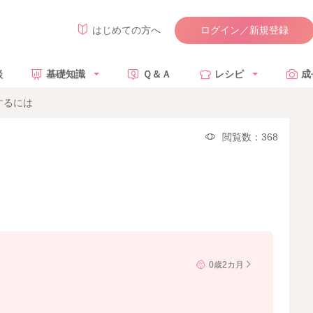
ログイン／新規登録
はじめての方へ
談
基礎知識
Ｑ＆Ａ
レシピ
成
するには
閲覧数：368
0歳2カ月