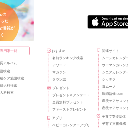
・専門家一覧
おすすめ
関連サイト
名前ランキング検索
ムーンカレンダ
長アルバム
アワード
ウーマンカレン
設検索
マガジン
シニアカレンダ
後ケア施設検索
タウン誌
シッテク
婦人科検索
ヨムーノ
プレゼント
人科検索
医師監修.com
プレゼント＆アンケート
産後ケアサロン 
全員無料プレゼント
産後ケアサロン 
ファーストプレゼント
子育て支援団体
アプリ
子育て支援機構
ベビーカレンダーアプリ