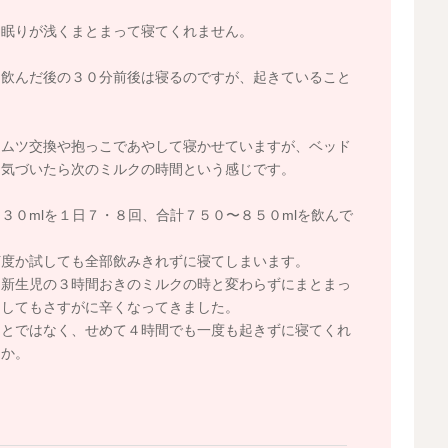
、眠りが浅くまとまって寝てくれません。
を飲んだ後の３０分前後は寝るのですが、起きていること
。
オムツ交換や抱っこであやして寝かせていますが、ベッド
、気づいたら次のミルクの時間という感じです。
３０mlを１日７・８回、合計７５０〜８５０mlを飲んで
何度か試しても全部飲みきれずに寝てしまいます。
、新生児の３時間おきのミルクの時と変わらずにまとまっ
にしてもさすがに辛くなってきました。
ことではなく、せめて４時間でも一度も起きずに寝てくれ
うか。
。