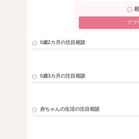
アプ
0歳2カ月の
注目相談
も
0歳3カ月の
注目相談
も
赤ちゃんの生活の
注目相談
も