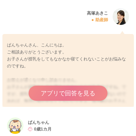
高塚あきこ
助産師
ぱんちゃんさん、こんにちは。
ご相談ありがとうございます。
お子さんが授乳をしてもなかなか寝てくれないことがお悩みな
のですね。
お答えが遅くなり申し訳ありません。
お子さんが授乳をしても寝てくれないことがあるのですね。で
アプリで回答を見る
すが、授乳＝寝かしつけではないので、お子さんが寝ないので
あれば、無理に寝かせなくてもいいですよ。低月齢のお子さん
で、まだあまり体力がない時期ですと、どうしても授乳で疲れ
て、お腹がいっぱいになれば、寝てくれることも多いのです
が、お子さんの成長に伴って、次第に日中起きている時間が長
ぱんちゃん
くなることは自然と思いますよ。
0歳1カ月
また、成長とともに、ママさんが近くにいるか、ママさんの気