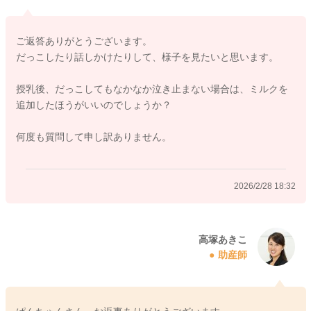
配が感じられるかを、敏感に感じ取るお子さんも増えてきま
す。お子さんが泣く理由は、お腹が空いた、オムツが汚れてい
ご返答ありがとうございます。
る、眠たいのにうまく眠れない、甘えたいなど様々ですが、今
だっこしたり話しかけたりして、様子を見たいと思います。
までお腹の中で常に近くに感じていたママさんの気配を感じら
れないことで、不安になるお子さんは増えてきます。
授乳後、だっこしてもなかなか泣き止まない場合は、ミルクを
まだ低月齢のお子さんですと、目もよく見えていないので、耳
追加したほうがいいのでしょうか？
からの情報や匂いや気配などで、周りの状況を判断します。抱
っこしてもらえば、ママさんが近くにいるということが一番よ
何度も質問して申し訳ありません。
く認識できますし、自己主張するようになってきますので、マ
マさんを求めて泣くお子さんは多いです。
ママさんとしては、なかなか手が離せず、大変な時期と思いま
2026/2/28 18:32
すが、例えば、お子さんと一緒に添い寝をなさったり、お子さ
んをスリングなどに入れて家事をなさったりすると、お子さん
は密着することで、ママさんを認識しますので、落ち着いてく
れることも多いですよ。
高塚あきこ
助産師
また、少し離れざるを得ない状況のときには、たくさん話しか
けてあげてくださいね。ママさんの声は、お子さんは1番良くわ
かっていますので、声が聞こえることで、ママさんが近くにい
ることがわかり、安心すると思いますよ。