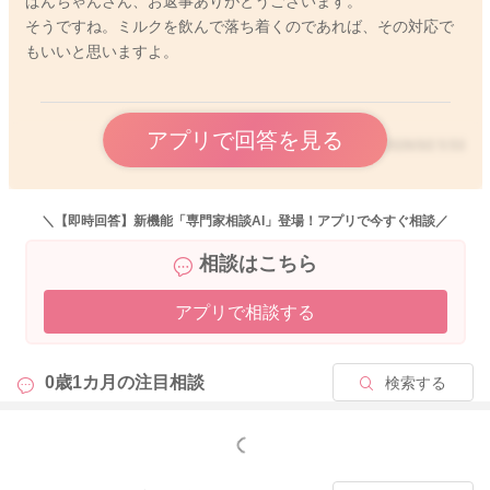
ぱんちゃんさん、お返事ありがとうございます。
まだまだ産後1ヶ月で、ママさんも身体がしんどい時期と思いま
そうですね。ミルクを飲んで落ち着くのであれば、その対応で
すが、お子さんは泣いたらママさんがしっかりと対応してくれ
もいいと思いますよ。
ることを覚えていくうちに、ママさんとの信頼関係ができてき
ますよ。何かあった時に泣いて訴えれば対応してもらえること
がわかれば、必要な時にだけ泣くようになってきますので、マ
アプリで回答を見る
マさんもお子さんがお昼寝している時には一緒に休息を取りつ
2026/3/2 5:53
つ、ご様子を見てあげてくださいね。
＼【即時回答】新機能「専門家相談AI」登場！アプリで今すぐ相談／
2026/2/28 11:31
相談はこちら
アプリで相談する
0歳1カ月の
注目相談
検索する
もっと見る