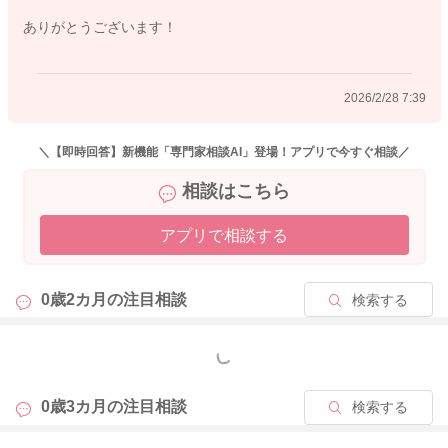
ように新たに飲ませてあげる形になりますので、そうなると母
ありがとうございます！
乳の授乳間隔が開いてしまうようになることもあると思いま
す。
母乳分泌を促していきたい場合には、特別それほど必要ではな
2026/2/28 7:39
い時には控えていただく方がいいように思います。
どうぞよろしくお願いします。
＼【即時回答】新機能「専門家相談AI」登場！アプリで今すぐ相談／
どうぞよろしくお願いします。
相談はこちら
アプリで相談する
2026/2/27 15:47
0歳2カ月の
注目相談
検索する
もっと見る
0歳3カ月の
注目相談
検索する