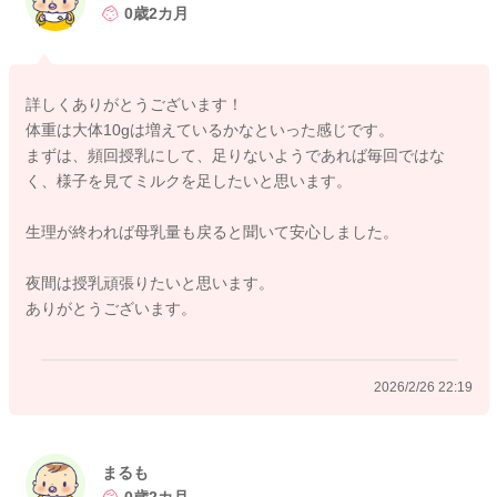
①について
0歳2カ月
飲み終わっても落ち着かず、泣いていることがあります。
授乳間隔も空かず、頻繁に欲しがって見せることもあります。
詳しくありがとうございます！
②③について
体重は大体10gは増えているかなといった感じです。
体重の増え具合にもよるかと思います。
まずは、頻回授乳にして、足りないようであれば毎回ではな
今ぐらいの月齢でしたら、日増20gあれば十分になりますよ。
く、様子を見てミルクを足したいと思います。
それに満たない場合に、母乳をあげていただく回数を多くされ
てみたり、それでも増えないときにはその時の体重の状況を見
生理が終われば母乳量も戻ると聞いて安心しました。
て、ミルク量を決められる方が飲ませすぎになることもなかっ
たり、より母乳量を減らしてしまうことにもならずに済むよう
夜間は授乳頑張りたいと思います。
に思います。
ありがとうございます。
④について
生理中には、その期間減ってしまうことがあります。生理が終
2026/2/26 22:19
われば、元に戻るとされますよ。
⑤について
母乳メインで進めていかれたいということなので、夜間6時間以
まるも
0歳2カ月
上は開けずに授乳をすることを徹底されるといいと思います。