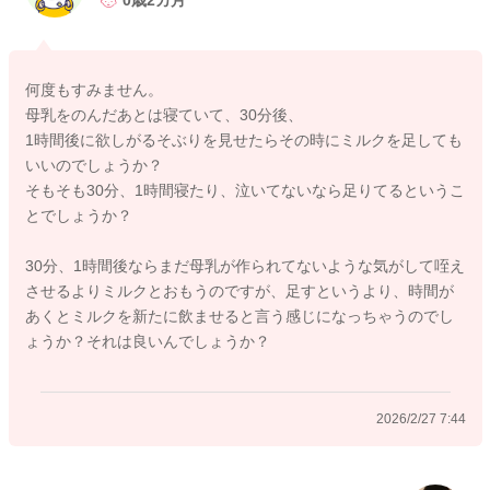
夜間に6時間以上開くことが習慣になってくると、どうしても分
泌が減ってきてしまうようになりますので、お子さんにも飲ん
でもらって協力をしてもらうようにされるといいと思います。
何度もすみません。
母乳をのんだあとは寝ていて、30分後、
搾乳をされるよりは、飲んでもらう方が、分泌維持につながり
1時間後に欲しがるそぶりを見せたらその時にミルクを足しても
ます。
いいのでしょうか？
またお子さんの体重の増加のためにも、ある程度時間を見なが
そもそも30分、1時間寝たり、泣いてないなら足りてるというこ
ら授乳をしていただくのがいいと思います。
とでしょうか？
よかったら参考いなさって見てください。
30分、1時間後ならまだ母乳が作られてないような気がして咥え
どうぞよろしくお願いします。
させるよりミルクとおもうのですが、足すというより、時間が
あくとミルクを新たに飲ませると言う感じになっちゃうのでし
ょうか？それは良いんでしょうか？
2026/2/26 22:01
2026/2/27 7:44