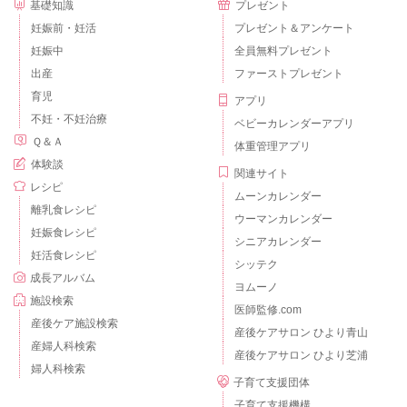
基礎知識
プレゼント
妊娠前・妊活
プレゼント＆アンケート
妊娠中
全員無料プレゼント
出産
ファーストプレゼント
育児
アプリ
不妊・不妊治療
ベビーカレンダーアプリ
Ｑ＆Ａ
体重管理アプリ
体験談
関連サイト
レシピ
ムーンカレンダー
離乳食レシピ
ウーマンカレンダー
妊娠食レシピ
シニアカレンダー
妊活食レシピ
シッテク
成長アルバム
ヨムーノ
施設検索
医師監修.com
産後ケア施設検索
産後ケアサロン ひより青山
産婦人科検索
産後ケアサロン ひより芝浦
婦人科検索
子育て支援団体
子育て支援機構