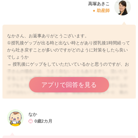
高塚あきこ
2026/2/26 6:24
助産師
なかさん、お返事ありがとうございます。
①授乳後ゲップが出る時と出ない時とがあり授乳後1時間経って
から吐き戻すことが多いのですがどのように対策をしたら良い
でしょうか
→ 授乳後にゲップをしていただいているかと思うのですが、お
子さんの場合には、うまく出ないこともありますし、泣いたり
することでも容易に空気を飲み込みやすいです。ですので、ゲ
アプリで回答を見る
ップをしたはずなのに、胃の中の空気が全て排出されているわ
けではないことも多く、例えば、身体の向きを変えたり、胃の
中の空気が何らかのタイミングで動くことで、空気と一緒に吐
き戻しをするということはよくありますよ。
また、胃の構造としても、お子さんの場合には吐き戻しをしや
なか
すいことも相まって、吐き戻しが多いとお感じになったり、時
0歳2カ月
間が経過してから吐き戻しをする可能性もあります。時間が経
ってから吐くと、胃液と混ざるので、ヨーグルトのようなドロ