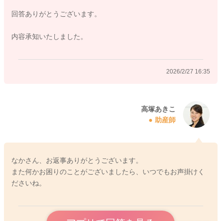
っとした性状になります。
回答ありがとうございます。
個人差も大きいのですが、吐くことが多いと、ママさんとして
は、とてもご心配になりますね。基本的には、吐いても、その
内容承知いたしました。
後ケロッとしていて、お子さんのご様子に特にお変わりがなけ
れば、病気の可能性は低いかもしれません。
また、この時期のお子さんの哺乳量や体重の増え方には個人差
2026/2/27 16:35
が大きいですが、吐くことが多くても、1日6回以上おしっこが
あり、1日18〜30gの体重増加があり、母子手帳の成長曲線のカ
ーブに沿って、お子さんなりの体重増加がみられていれば、哺
乳量の不足はないと言われていますよ。ですので、これらを満
高塚あきこ
助産師
たしていて、かつ、お子さんのご様子が変わりなければ、様子
を見ていただいて大丈夫かと思いますよ。もし、吐くことに加
えて、哺乳意欲が低下したり、元気がない、発熱がある、下痢
があるなどがみられれば、受診の目安とされてくださいね。
なかさん、お返事ありがとうございます。
また何かお困りのことがございましたら、いつでもお声掛けく
②授乳途中寝てしまうことがあり、15分以上咥えたまま吸った
ださいね。
りしてるのですがどのくらいの時間で授乳を中断したら良いの
でしょうか
→特に決まりはないですので、お子さんが寝付いた時点で離し