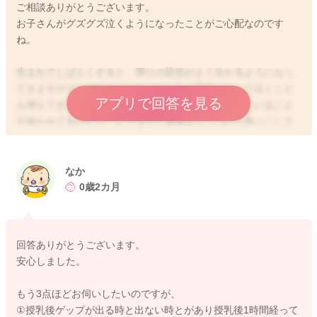
ご相談ありがとうございます。
お子さんがグズグズ泣くようになったことがご心配なのです
ね。
生まれてしばらくすると、周りの状況がよく分かるようになっ
てきますので、ママさんがどこにいるか不安になって泣くこと
アプリで回答を見る
も増えてきます。たくさん話しかけてあげて、近くにいること
を知らせてあげたり、ピッタリと身体をくっつけて抱っこして
あげると安心することもありますね。
赤ちゃんは自分一人で生きていくことができないため、生理的
な欲求が満たされていても、安心するための欲求もあります。
なか
そのため、お腹が空いたやおむつが濡れているなど不快がなく
0歳2カ月
てもママさんに構ってほしいアピールがあるのは自然ですよ。
お子さんが成長して、自分の意思を少しずつ出すようになって
きた証拠と思います。
回答ありがとうございます。
ですが、ママさんとしては、手を離すことができず、とてもし
安心しました。
んどいですよね。お子さんが泣いてしまうと、ママさんは焦っ
てしまうと思いますが、お子さんはママさんの気配を感じてい
もう3点ほどお伺いしたいのですが、
れば、安心することもありますので、例えば手が離せない時に
①授乳後ゲップが出る時と出ない時とがあり授乳後1時間経って
は、たくさん話しかけてあげたり、歌を歌ってあげたりする