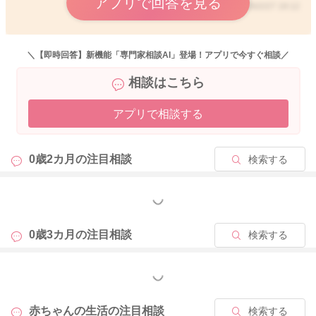
アプリで回答を見る
ていただいて構いませんよ。
2026/2/27 19:12
③現在日中2-3時間、夜間4-5時間ほどの間隔で授乳をしている
のですが、授乳途中で寝てしまったり、逆に2-3時間経つ前に泣
＼【即時回答】新機能「専門家相談AI」登場！アプリで今すぐ相談／
いたりするのですが、授乳のタイミングはどこをみて判断した
相談はこちら
ら良いでしょうか
→ 生後2〜3ヶ月を過ぎて、次第に満腹中枢が発達してくると、
アプリで相談する
お子さんがご自身で飲む量を調節するようになります。ですの
で、お腹がいっぱいの時には、飲まなくなったり、授乳時に遊
び始めたりするようになります。ですので、基本的にはお子さ
0歳2カ月の
注目相談
検索する
んの欲求に合わせて授乳なさっていただいて問題ない時期にな
ってきていると思いますよ。
もっと見る
また、大変恐縮ですが、ベビーカレンダー事務局から、以下の
ような連絡を受けておりますので、お手間をおかけして申し訳
0歳3カ月の
注目相談
検索する
ありませんが、下記をお読みいただき、ご理解いただけますと
幸いです。
もっと見る
【新しい内容のご相談に関して】
こんにちは、ベビーカレンダー事務局です。
赤ちゃんの生活の
注目相談
検索する