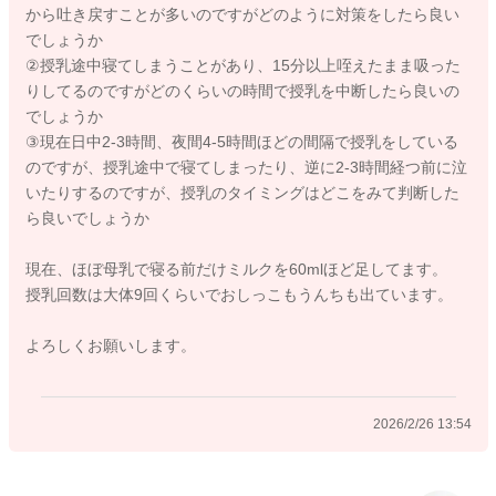
から吐き戻すことが多いのですがどのように対策をしたら良い
と、ママさんが近くにいることが確認できて、安心することも
でしょうか
多いですよ。
②授乳途中寝てしまうことがあり、15分以上咥えたまま吸った
また、スリングなどに入れて、家事などをなさっていただく
りしてるのですがどのくらいの時間で授乳を中断したら良いの
と、手は空きますし、お子さんも密着することで寝てくれたり
でしょうか
することも多いですよ。
③現在日中2-3時間、夜間4-5時間ほどの間隔で授乳をしている
お子さんが泣いてしまっていたとしても、安全な場所にいれ
のですが、授乳途中で寝てしまったり、逆に2-3時間経つ前に泣
ば、少しの時間泣かせておいても問題はないですよ。ママさん
いたりするのですが、授乳のタイミングはどこをみて判断した
もずっと抱っこしていると、お疲れが溜まったり、ご自身のこ
ら良いでしょうか
とをなさるのも満足にはできないと思いますので、話しかけて
あげつつ、お子さんが泣いていることを悪いこととは思わず
現在、ほぼ母乳で寝る前だけミルクを60mlほど足してます。
に、少しご様子を見ていただいても問題はないので、ママさん
授乳回数は大体9回くらいでおしっこもうんちも出ています。
も上手に気分転換などなさりながら育児されてくださいね。
普段と異なる一時的な刺激が原因で、グズグズするケースもあ
よろしくお願いします。
りますが、もしずっと機嫌が悪いことが続いたり、哺乳量が低
下するようであれば、体調不良の可能性もあるかもしれません
ので、他に気になることがあれば、小児科でご相談なさってく
2026/2/26 13:54
ださいね。