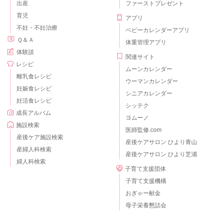
出産
ファーストプレゼント
育児
アプリ
不妊・不妊治療
ベビーカレンダーアプリ
Ｑ＆Ａ
体重管理アプリ
体験談
関連サイト
レシピ
ムーンカレンダー
離乳食レシピ
ウーマンカレンダー
妊娠食レシピ
シニアカレンダー
妊活食レシピ
シッテク
成長アルバム
ヨムーノ
施設検索
医師監修.com
産後ケア施設検索
産後ケアサロン ひより青山
産婦人科検索
産後ケアサロン ひより芝浦
婦人科検索
子育て支援団体
子育て支援機構
おぎゃー献金
母子栄養懇話会