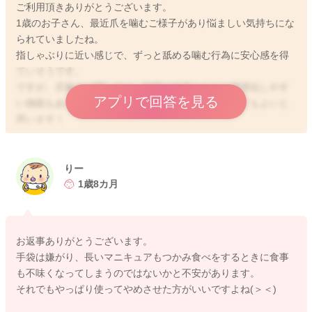
ご利用頂きありがとうございます。
1歳のお子さん、最近爪を噛むご様子があり悩ましい気持ちにな
られていましたね。
指しゃぶりに近い感じで、ずっと舐める噛む行為に安心感を得
ていそうです。
ですが、爪噛みに関しては、時間の経過とともに習慣化しやす
アプリで回答を見る
い側面もありますので、何かしらの工夫をトライしてもよいと
思います！
いくつかある中では、手袋を着用したり、爪に塗布させる味の
あるマネキュアなどお子さんの体験の中で、次第に爪噛み卒業
りー
に向けていけると理想的です！よろしくお願いします🙇
1歳8カ月
お返事ありがとうございます。
2026/2/15 0:46
手袋は嫌がり、長いマニキュアもつかみ食べをするときに食事
も不味くなってしまうのではないかと不安があります。
それでもやっぱり使ってやめさせた方がいいですよね(＞＜)